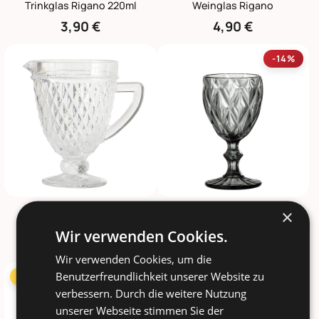
Trinkglas Rigano 220ml
Weinglas Rigano
3,90 €
4,90 €
-14%
BOLTZE
BLOOMINGVILLE
×
Krug Aurora
Asana Weinglas, Grau
Wir verwenden Cookies.
17,90 €
11,90 €
13,90 €
Wir verwenden Cookies, um die
Benutzerfreundlichkeit unserer Website zu
TOPSELLER
-8%
-10%
verbessern. Durch die weitere Nutzung
unserer Webseite stimmen Sie der