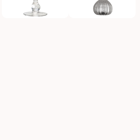
GREENGATE
BLOOMINGVILLE
Champagner Glas Sektglas mit Schliff
Champagnerglas Taurin
11,90 €
15,29 €
14,90 €
17,90 €
CHIC ANTIQUE
CHIC ANTIQUE
Antoinette Champagnerglas mit Perlenkante
Antoinette Glas-Becher mit Perlenkante
10,90 €
10,90 €