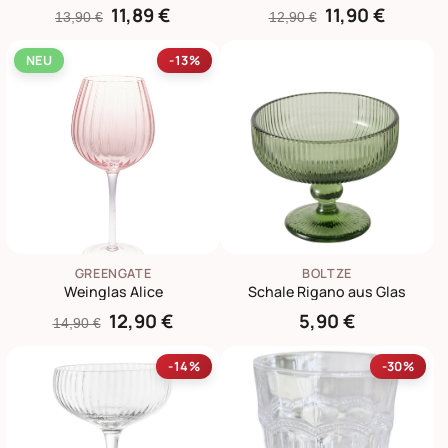
11,89 €
11,90 €
13,90 €
12,90 €
NEU
-13%
GREENGATE
BOLTZE
Weinglas Alice
Schale Rigano aus Glas
12,90 €
5,90 €
14,90 €
-14%
-30%