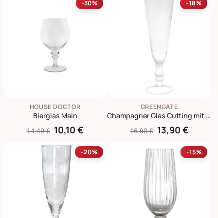
-30%
-18%
HOUSE DOCTOR
GREENGATE
Bierglas Main
Champagner Glas Cutting mit Gold
10,10 €
13,90 €
14,49 €
16,90 €
-20%
-15%