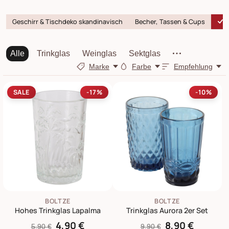
Geschirr & Tischdeko skandinavisch
Becher, Tassen & Cups
T
Alle
Trinkglas
Weinglas
Sektglas
Marke
Farbe
Empfehlung
SALE
-17%
-10%
BOLTZE
BOLTZE
Hohes Trinkglas Lapalma
Trinkglas Aurora 2er Set
4,90 €
8,90 €
5,90 €
9,90 €