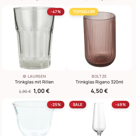
-47%
TOPSELLER
IB LAURSEN
BOLTZE
Trinkglas mit Rillen
Trinkglas Rigano 320ml
1,00 €
4,50 €
1,90 €
-25%
SALE
-49%