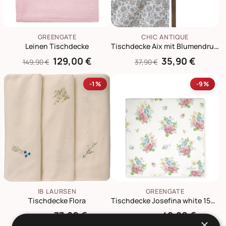
GREENGATE
CHIC ANTIQUE
Leinen Tischdecke
Tischdecke Aix mit Blumendruck
129,00 €
35,90 €
149,90 €
37,90 €
-1%
-9%
IB LAURSEN
GREENGATE
Tischdecke Flora
Tischdecke Josefina white 150x150cm
77,90 €
49,90 €
78,90 €
54,90 €
×