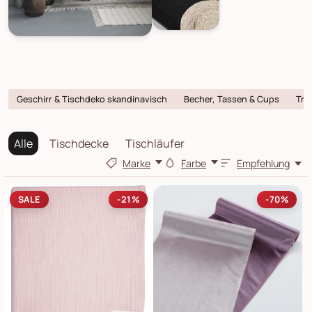
Geschirr & Tischdeko skandinavisch
Becher, Tassen & Cups
Tri
Alle
Tischdecke
Tischläufer
Marke
Farbe
Empfehlung
SALE
-21%
-70%