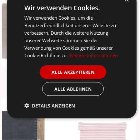
Wir verwenden Cookies.
-30%
-50%
Wir verwenden Cookies, um die
Benutzerfreundlichkeit unserer Website zu
verbessern. Durch die weitere Nutzung
unserer Webseite stimmen Sie der
Verwendung von Cookies gemäß unserer
Cookie-Richtlinie zu.
Weitere Informationen
ALLE AKZEPTIEREN
CHIC ANTIQUE
KRASILNIKOFF
Tischläufer
Tischläufer Anchor mit Ankermotiv
26,50 €
10,00 €
ALLE ABLEHNEN
37,90 €
19,90 €
-30%
-14%
DETAILS ANZEIGEN