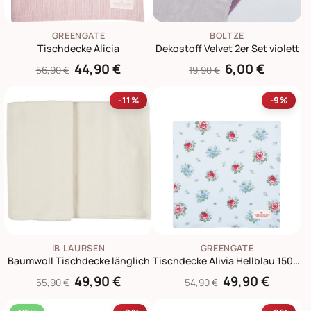
GREENGATE
BOLTZE
Tischdecke Alicia
Dekostoff Velvet 2er Set violett
44,90 €
6,00 €
56,90 €
19,90 €
-11%
-9%
IB LAURSEN
GREENGATE
Baumwoll Tischdecke länglich
Tischdecke Alivia Hellblau 150x150 cm
49,90 €
49,90 €
55,90 €
54,90 €