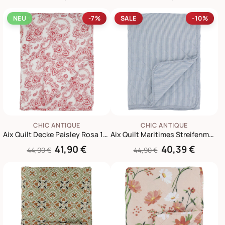
NEU
-7%
SALE
-10%
CHIC ANTIQUE
CHIC ANTIQUE
Aix Quilt Decke Paisley Rosa 180 x 130 cm
Aix Quilt Maritimes Streifenmuster
41,90 €
40,39 €
44,90 €
44,90 €