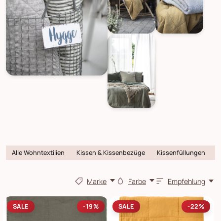
Alle Wohntextilien
Kissen & Kissenbezüge
Kissenfüllungen
D
Marke
Farbe
Empfehlung
SALE
-19%
SALE
-22%