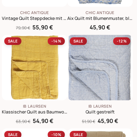
CHIC ANTIQUE
CHIC ANTIQUE
Vintage Quilt Steppdecke mit Stone-Washed Optik
Aix Quilt mit Blumenmuster, blau
55,90 €
45,90 €
79,90 €
SALE
-14%
SALE
-12%
IB LAURSEN
IB LAURSEN
Klassischer Quilt aus Baumwolle
Quilt gestreift
54,90 €
45,90 €
63,90 €
51,90 €
SALE
-10%
SALE