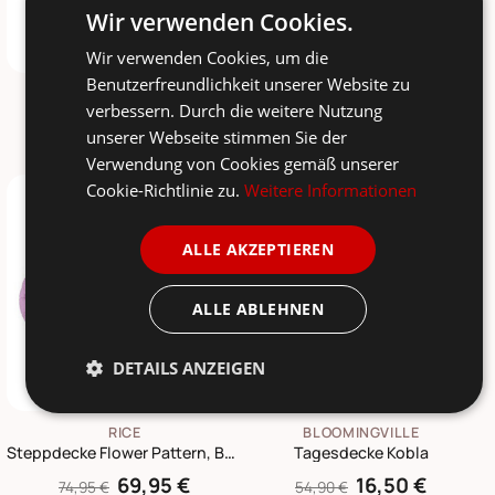
Wir verwenden Cookies.
Wir verwenden Cookies, um die
Benutzerfreundlichkeit unserer Website zu
IB LAURSEN
RICE
verbessern. Durch die weitere Nutzung
Quilt Blumenranke Grün
Steppdecke Check Me Out aus Baumwolle
unserer Webseite stimmen Sie der
46,90 €
69,95 €
51,90 €
74,95 €
Verwendung von Cookies gemäß unserer
Cookie-Richtlinie zu.
Weitere Informationen
-7%
-70%
ALLE AKZEPTIEREN
ALLE ABLEHNEN
DETAILS ANZEIGEN
RICE
BLOOMINGVILLE
Steppdecke Flower Pattern, Baumwolldecke
Tagesdecke Kobla
69,95 €
16,50 €
74,95 €
54,90 €