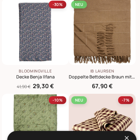
-30%
NEU
BLOOMINGVILLE
IB LAURSEN
Decke Benja Ilfana
Doppelte Bettdecke Braun mit Streifen 240x240 cm
29,30 €
67,90 €
41,90 €
-10%
NEU
-7%
×