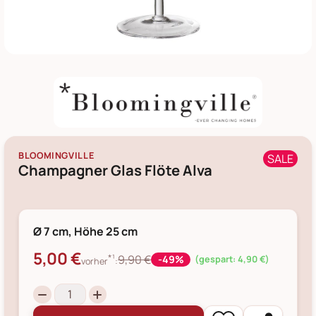
BLOOMINGVILLE
SALE
Champagner Glas Flöte Alva
Ø 7 cm, Höhe 25 cm
5,00 €
*¹
9,90 €
-49%
(gespart: 4,90 €)
vorher
: