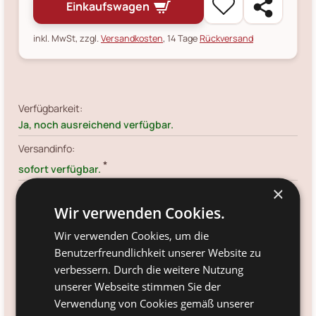
Einkaufswagen
inkl. MwSt, zzgl.
Versandkosten
, 14 Tage
Rückversand
Verfügbarkeit:
Ja, noch ausreichend verfügbar.
Versandinfo:
*
sofort verfügbar.
×
Artikelnr.:
BV31706298
Wir verwenden Cookies.
Größe:
Wir verwenden Cookies, um die
Ø 7 cm, Höhe 25 cm
Benutzerfreundlichkeit unserer Website zu
verbessern. Durch die weitere Nutzung
Farbe:
unserer Webseite stimmen Sie der
klar
Verwendung von Cookies gemäß unserer
Material: