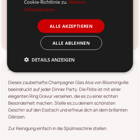
Cookie-Richtlinie zu.
Weitere
Glas
Informationen
Voraussichtliche Lieferung:
*
12. Aug
-
14. Aug 2026
ALLE AKZEPTIEREN
Frage zum Produkt?
Kundenservice kontaktieren
ALLE ABLEHNEN
DETAILS ANZEIGEN
Details
Produkt-/Sicherheitshinweise
Dieses zauberhafte Champagner Glas Alva von Bloomingville
beeindruckt auf jeder Dinner Party. Die Flöte ist mit einer
eleganten Ring Gravur versehen, die es zu einer echten
Besonderheit machen. Stelle es zu deinem schönsten
Geschirr auf den Esstisch und erfreue dich an dem brillanten
Glänzen.
Zur Reinigung einfach in die Spülmaschine stellen.