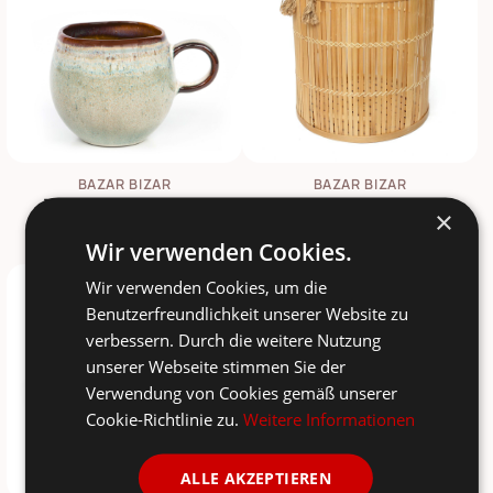
BAZAR BIZAR
BAZAR BIZAR
The Comporta Becher
Bambus Korb
×
9,00 €
30,00 €
17,95 €
59,95 €
Wir verwenden Cookies.
Wir verwenden Cookies, um die
-50%
-50%
Benutzerfreundlichkeit unserer Website zu
verbessern. Durch die weitere Nutzung
unserer Webseite stimmen Sie der
Verwendung von Cookies gemäß unserer
Cookie-Richtlinie zu.
Weitere Informationen
ALLE AKZEPTIEREN