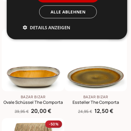
BAZAR BIZAR
BAZAR BIZAR
ALLE ABLEHNEN
Müslischale The Comporta
The Comporta Dipschale
10,00 €
4,50 €
19,95 €
8,95 €
DETAILS ANZEIGEN
-50%
-50%
BAZAR BIZAR
BAZAR BIZAR
Ovale Schüssel The Comporta
Essteller The Comporta
20,00 €
12,50 €
39,95 €
24,95 €
-50%