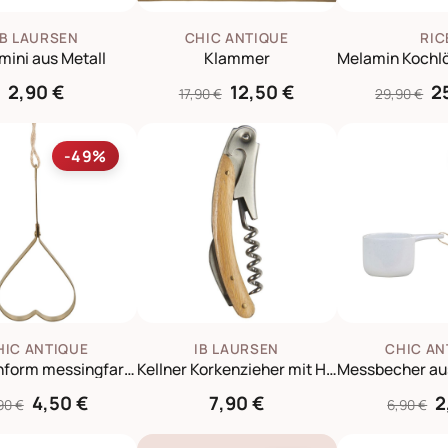
IB LAURSEN
CHIC ANTIQUE
RIC
 mini aus Metall
Klammer
2,90 €
12,50 €
2
17,90 €
29,90 €
-49%
HIC ANTIQUE
IB LAURSEN
CHIC AN
Ausstechform messingfarben aus Metall
Kellner Korkenzieher mit Holzgriff
4,50 €
7,90 €
2
90 €
6,90 €