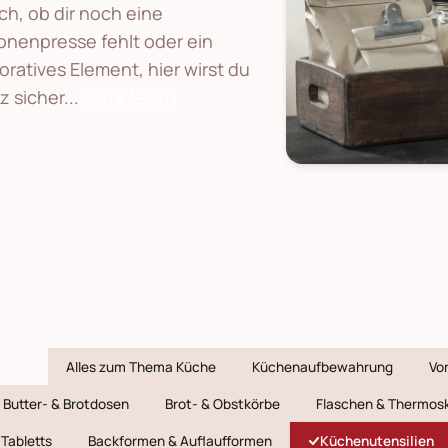
ich, ob dir noch eine
ronenpresse fehlt oder ein
oratives Element, hier wirst du
z sicher
...
Mehr lesen
Alles zum Thema Küche
Küchenaufbewahrung
Vo
Butter- & Brotdosen
Brot- & Obstkörbe
Flaschen & Thermos
Tabletts
Backformen & Auflaufformen
Küchenutensilien