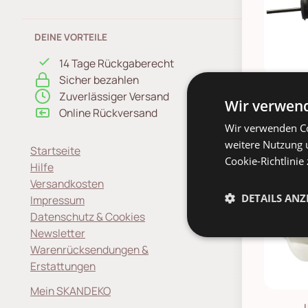
DEINE VORTEILE
14 Tage Rückgaberecht
Sicher bezahlen
Zuverlässiger Versand
C
Online Rückversand
Wir verwend
Flas
Wir verwenden Co
5,
Startseite
weitere Nutzung 
Hilfe
Cookie-Richtlinie
Versandkosten
Impressum
DETAILS ANZ
Datenschutz & Cookies
Newsletter
Warenrücksendungen &
Erstattungen
Mein SKANDEKO