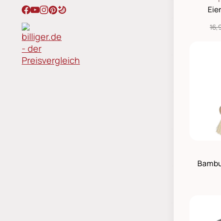
Eier
16,
Bambu