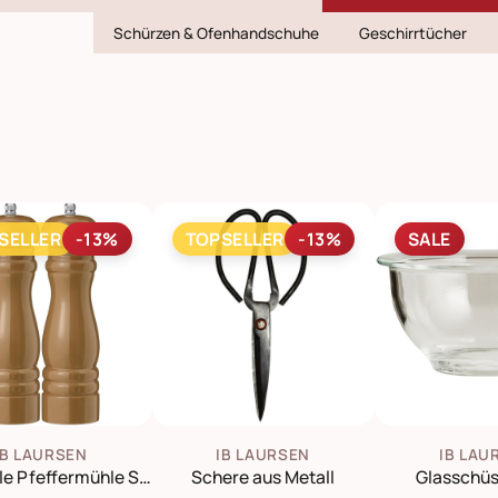
Schürzen & Ofenhandschuhe
Geschirrtücher
SELLER
-13%
TOPSELLER
-13%
SALE
IB LAURSEN
IB LAURSEN
IB LAU
Salzmühle Pfeffermühle Set
Schere aus Metall
Glasschüs