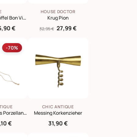
E
HOUSE DOCTOR
Melamin Kochlöffel Bon Vivant 3er
Krug Pion
5,90 €
27,99 €
32,95 €
-70%
TIQUE
CHIC ANTIQUE
Messbecher aus Porzellan zum Aufhängen
Messing Korkenzieher
,10 €
31,90 €