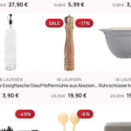
27,90 €
5,99 €
3
90 €
6,90 €
5,90 €
SALE
-17%
IB LAURSEN
IB LAURSEN
IB LAU
e Essigflasche Glas
Pfeffermühle aus Akazienholz
3,90 €
19,90 €
1
23,90 €
23,90 €
-49%
-6%