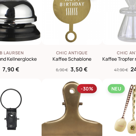
IB LAURSEN
CHIC ANTIQUE
CHIC AN
und Kellnerglocke
Kaffee Schablone
7,90 €
3,50 €
2
6,90 €
47,90 €
-30%
NEU