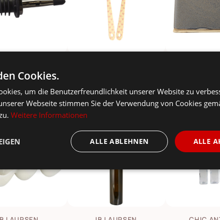
HIC ANTIQUE
RICE
BLOOMIN
en Cookies.
chen Ausgießer
Melamin Salatbesteck - Farbenfrohe Muster
okies, um die Benutzerfreundlichkeit unserer Website zu verbes
3,00 €
14,95 €
1
90 €
15,95 €
29,90 €
unserer Webseite stimmen Sie der Verwendung von Cookies gem
 zu.
Weitere Informationen
-18%
EIGEN
ALLE ABLEHNEN
ALLE A
IB LAURSEN
IB LAURSEN
CHIC AN