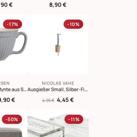
,90 €
8,90 €
-17%
-10%
RSEN
NICOLAS VAHE
Rührschüssel Mynte aus Steingut
Ausgießer Small, Silber-Finish
9,90 €
4,45 €
4,95 €
-50%
-11%