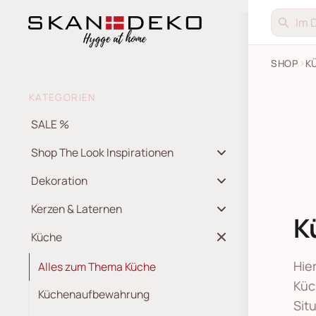
SHOP
K
KATEGORIEN
SALE %
Shop The Look Inspirationen
Dekoration
Kerzen & Laternen
K
Küche
Alles zum Thema Küche
Hie
Küchenaufbewahrung
Küc
Sit
Vorratsgläser