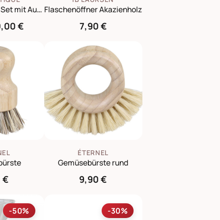
Ölflaschen 3er-Set mit Ausschenker
Flaschenöffner Akazienholz
0,00 €
7,90 €
NEL
ÉTERNEL
ürste
Gemüsebürste rund
 €
9,90 €
-50%
-30%