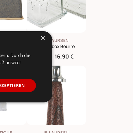
×
GVILLE
IB LAURSEN
Kendra Butterdose, Steingut
Butterbox Beurre
sern. Durch die
5,00 €
16,90 €
18,90 €
äß unserer
-50%
KZEPTIEREN
TIQUE
IB LAURSEN