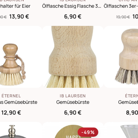
halter für Eier
Ölflasche Essig Flasche 390 ml
13,90 €
6,90 €
1
90 €
19,90 €
ÉTERNEL
IB LAURSEN
ÉTER
s Gemüsebürste
Gemüsebürste
Gemüseb
12,90 €
6,90 €
8,90
-49%