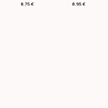
8,75 €
8,95 €
NEU
KRASILNIKOFF
KRASILNIKOFF
Happy Mug, Bei dir ich Zu Hause
Happy Mug, Beste Freundschaft der Welt
8,90 €
9,90 €