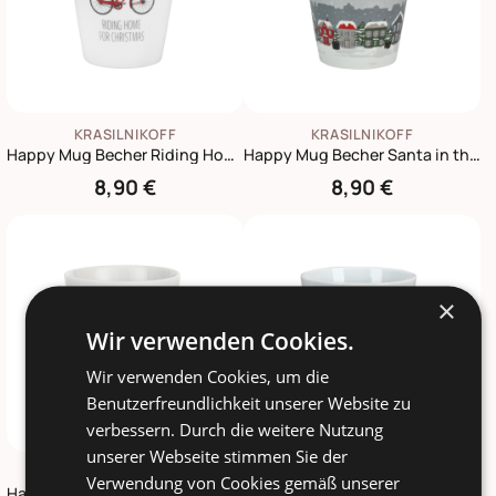
KRASILNIKOFF
KRASILNIKOFF
Happy Mug Becher Riding Home for Christmas Bike
Happy Mug Becher Santa in the Sky
8,90 €
8,90 €
×
Wir verwenden Cookies.
Wir verwenden Cookies, um die
Benutzerfreundlichkeit unserer Website zu
verbessern. Durch die weitere Nutzung
unserer Webseite stimmen Sie der
KRASILNIKOFF
KRASILNIKOFF
Verwendung von Cookies gemäß unserer
Happy Mug Becher Schön, dass du da bist
Happy Mug Becher Sei Pippi, nicht Annika