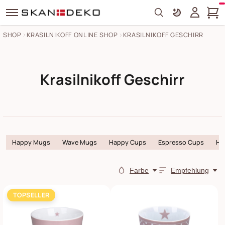
Search
SHOP
KRASILNIKOFF ONLINE SHOP
KRASILNIKOFF GESCHIRR
Krasilnikoff Geschirr
Happy Mugs
Wave Mugs
Happy Cups
Espresso Cups
Ha
Farbe
Empfehlung
TOPSELLER