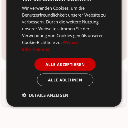
weiss
Wir verwenden Cookies, um die
Material:
Benutzerfreundlichkeit unserer Website zu
Porzellan
verbessern. Durch die weitere Nutzung
unserer Webseite stimmen Sie der
Voraussichtliche Lieferung:
Verwendung von Cookies gemäß unserer
*
12. Aug
-
14. Aug 2026
Cookie-Richtlinie zu.
Weitere
Informationen
Frage zum Produkt?
Kundenservice kontaktieren
ALLE AKZEPTIEREN
Details
Produkt-/Sicherheitshinweise
ALLE ABLEHNEN
Happy Mug Becher Christmas Tree Gingerbread von
DETAILS ANZEIGEN
Krasilnikoff aus Dänemark. Porcelain