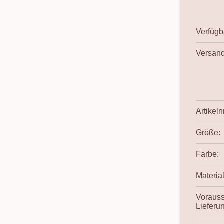
Verfügba
Versand
Artikelnr
Größe:
Farbe:
Material
Vorauss
Lieferu