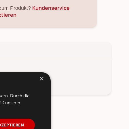
Kundenservice
zum Produkt?
ktieren
 Porzellan.
×
sern. Durch die
äß unserer
KZEPTIEREN