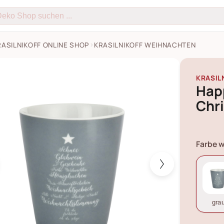
RASILNIKOFF ONLINE SHOP
KRASILNIKOFF WEIHNACHTEN
ug Becher Christmas Words Bilder
KRASIL
Hap
Chr
Farbe w
gra