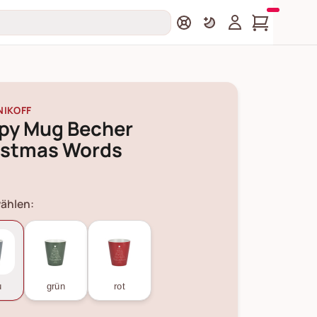
NIKOFF
py Mug Becher
istmas Words
ählen:
u
grün
rot