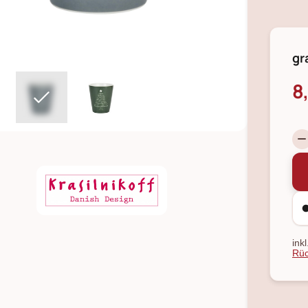
gr
8
ink
Rüc