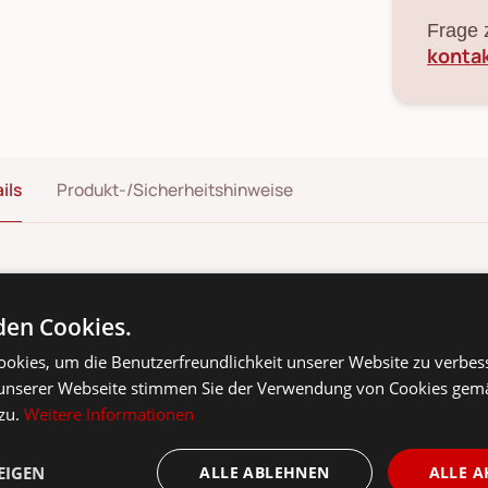
Frage 
konta
ils
Produkt-/Sicherheitshinweise
y Mug Becher Christmas Words von Krasilnikoff aus Dänemark.
nachtsbecher mit Beschriftung.
en Cookies.
okies, um die Benutzerfreundlichkeit unserer Website zu verbes
unserer Webseite stimmen Sie der Verwendung von Cookies gem
 zu.
Weitere Informationen
EIGEN
ALLE ABLEHNEN
ALLE A