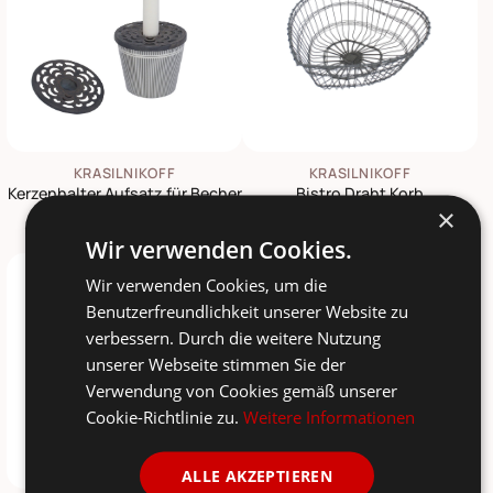
KRASILNIKOFF
KRASILNIKOFF
Kerzenhalter Aufsatz für Becher
Bistro Draht Korb
×
4,90 €
12,10 €
17,25 €
Wir verwenden Cookies.
-12%
Wir verwenden Cookies, um die
Benutzerfreundlichkeit unserer Website zu
verbessern. Durch die weitere Nutzung
unserer Webseite stimmen Sie der
Verwendung von Cookies gemäß unserer
Cookie-Richtlinie zu.
Weitere Informationen
ALLE AKZEPTIEREN