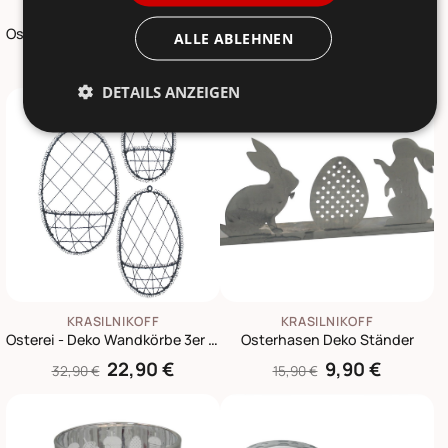
KRASILNIKOFF
KRASILNIKOFF
Oster Ornament, Bunnies, Osterhase Anhänger
Osterei Aufhänger Baumwolle
ALLE ABLEHNEN
5,95 €
3,75 €
6,75 €
DETAILS ANZEIGEN
-30%
-38%
KRASILNIKOFF
KRASILNIKOFF
Osterei - Deko Wandkörbe 3er Set
Osterhasen Deko Ständer
22,90 €
9,90 €
32,90 €
15,90 €