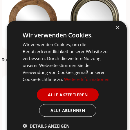
×
Wir verwenden Cookies.
Wir verwenden Cookies, um die
Benutzerfreundlichkeit unserer Website zu
CHIC ANTIQUE
CHIC ANTIQUE
verbessern. Durch die weitere Nutzung
Runder Grimaud Spiegel mit Holzrahmen
Spiegel antiker Stil
unserer Webseite stimmen Sie der
599,00 €
69,90 €
629,00 €
Verwendung von Cookies gemäß unserer
Cookie-Richtlinie zu.
Weitere Informationen
-10%
-33%
ALLE AKZEPTIEREN
ALLE ABLEHNEN
DETAILS ANZEIGEN