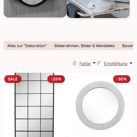
Alles zur "Dekoration"
Bilderrahmen, Bilder & Wanddeko
Boxen 
Farbe
Empfehlung
SALE
-25%
-30%