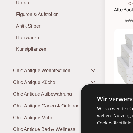
Uhren
C
Figuren & Aufsteller
29,
Antik Silber
Holzwaren
Kunstpflanzen
Chic Antique Wohntextilien
Chic Antique Küche
Chic Antique Aufbewahrung
C
Wir verwend
Chic Antique Garten & Outdoor
Wir verwenden Co
weitere Nutzung 
Chic Antique Möbel
Cookie-Richtlinie
Chic Antique Bad & Wellness