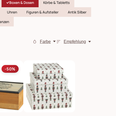
Boxen & Dosen
Körbe & Tabletts
Uhren
Figuren & Aufsteller
Antik Silber
anzen
Farbe
Empfehlung
-50%