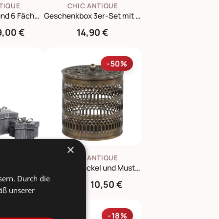
TIQUE
CHIC ANTIQUE
Box mit Druck und 6 Fächern
Geschenkbox 3er-Set mit Nussknacker
9,00 €
14,90 €
-50%
×
TIQUE
CHIC ANTIQUE
Winterliches Geschenkbox 3er-Set mit Schleife
Dose mit Deckel und Muster
sern. Durch die
0 €
10,50 €
20,90 €
äß unserer
-6%
-18%