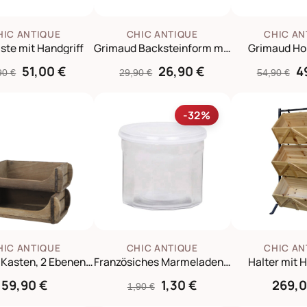
HIC ANTIQUE
CHIC ANTIQUE
CHIC AN
iste mit Handgriff
Grimaud Backsteinform mit Deckel
Grimaud Ho
51,00 €
26,90 €
4
90 €
29,90 €
54,90 €
-32%
HIC ANTIQUE
CHIC ANTIQUE
CHIC AN
Grimaud Kasten, 2 Ebenen Ziegelform
Französiches Marmeladenglas mit Deckel
Halter mit 
59,90 €
1,30 €
269,0
1,90 €