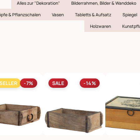
Alles zur "Dekoration"
Bilderrahmen, Bilder & Wanddeko
öpfe & Pflanzschalen
Vasen
Tabletts & Aufsatz
Spiegel
Holzwaren
Kunstpfl
SELLER
-7%
SALE
-14%