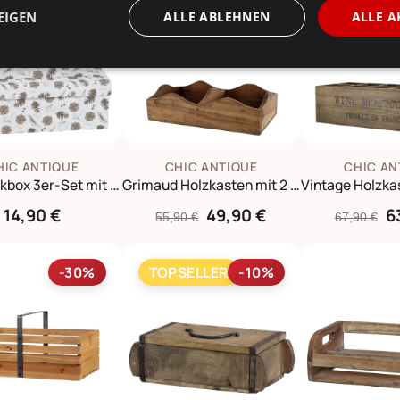
EIGEN
ALLE ABLEHNEN
ALLE A
HIC ANTIQUE
CHIC ANTIQUE
CHIC AN
Geschenkbox 3er-Set mit Zapfen
Grimaud Holzkasten mit 2 Fächern aus Recyclingholz
14,90 €
49,90 €
6
55,90 €
67,90 €
-30%
TOPSELLER
-10%