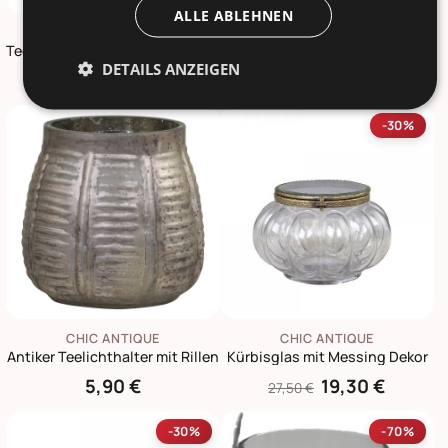
ALLE ABLEHNEN
CHIC ANTIQUE
CHIC ANTIQUE
Teelichthalter mit Rillen und Henkel
2er Set Teelichthalter mit Blumen
DETAILS ANZEIGEN
3,20 €
7,50 €
7,90 €
14,90 €
-30%
CHIC ANTIQUE
CHIC ANTIQUE
Antiker Teelichthalter mit Rillen
Kürbisglas mit Messing Dekor
5,90 €
19,30 €
27,50 €
-30%
-70%