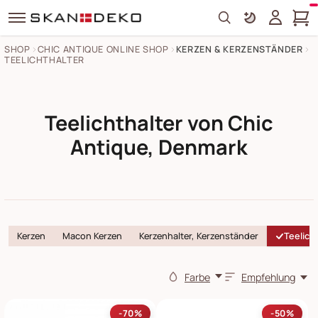
Search
SHOP
CHIC ANTIQUE ONLINE SHOP
KERZEN & KERZENSTÄNDER
TEELICHTHALTER
Teelichthalter von Chic
Antique, Denmark
Kerzen
Macon Kerzen
Kerzenhalter, Kerzenständer
Teelich
Farbe
Empfehlung
-70%
-50%