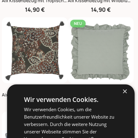
Aix Kissenbezug mit Tropischen Blattmotiv
Aix Kissenbezug mit Wildblumen
14,90 €
14,90 €
NEU
×
CHIC ANTIQUE
CHIC ANTIQUE
Aix Kissenbezug Paisley mit Quasten
Aix Soft Kissenbezug 50x50 cm
Wir verwenden Cookies.
19,90 €
13,90 €
Wir verwenden Cookies, um die
Benutzerfreundlichkeit unserer Website zu
NEU
verbessern. Durch die weitere Nutzung
unserer Webseite stimmen Sie der