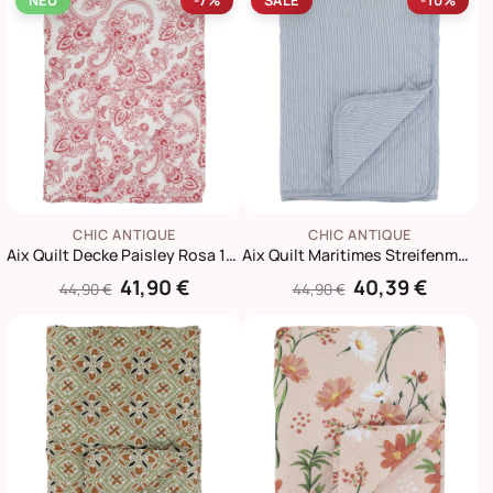
NEU
-7%
SALE
-10%
CHIC ANTIQUE
CHIC ANTIQUE
Aix Quilt Decke Paisley Rosa 180 x 130 cm
Aix Quilt Maritimes Streifenmuster
41,90 €
40,39 €
44,90 €
44,90 €