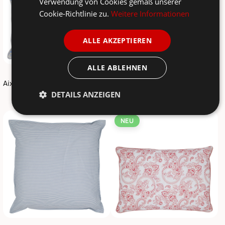
Verwendung von Cookies gemäß unserer
Cookie-Richtlinie zu.
Weitere Informationen
ALLE AKZEPTIEREN
ALLE ABLEHNEN
CHIC ANTIQUE
CHIC ANTIQUE
Aix Kissenbezug mit Blumenmuster
Aix Kissenbezug mit Quasten & Paisley-Motiv in Rosa, 50x50 cm
DETAILS ANZEIGEN
14,90 €
19,90 €
NEU