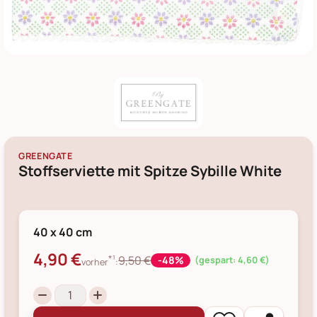
GREENGATE
Stoffserviette mit Spitze Sybille White
40 x 40 cm
4,90 €
*¹
9,50 €
-48%
(gespart: 4,60 €)
vorher
: