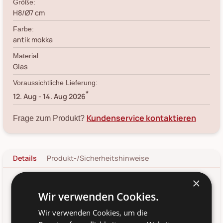
Größe:
H8/Ø7 cm
Farbe:
antik mokka
Material:
Glas
Voraussichtliche Lieferung:
*
12. Aug
-
14. Aug 2026
Kundenservice kontaktieren
Frage zum Produkt?
Details
Produkt-/Sicherheitshinweise
×
Hole dir magisches Licht in deine vier Wände, indem du
Wir verwenden Cookies.
dieses traumhafte Windlicht mit Schliff von Chic Antique mit
Kerzen bestückst.
Wir verwenden Cookies, um die