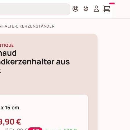
NHALTER, KERZENSTÄNDER
NTIQUE
maud
dkerzenhalter aus
z
 x 15 cm
9,90 €
*¹