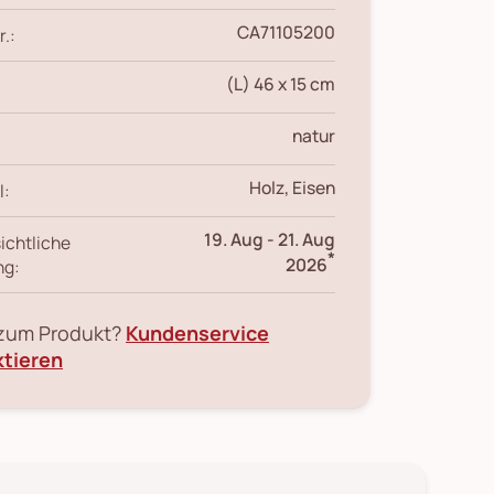
CA71105200
r.:
(L) 46 x 15 cm
natur
Holz, Eisen
l:
19. Aug
-
21. Aug
ichtliche
*
2026
ng:
 zum Produkt?
Kundenservice
ktieren