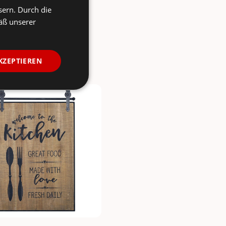
sern. Durch die
äß unserer
KZEPTIEREN