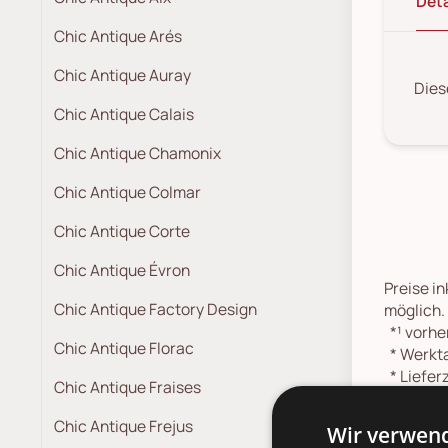
Deta
Chic Antique Arés
Chic Antique Auray
Dies
Chic Antique Calais
Chic Antique Chamonix
Chic Antique Colmar
Chic Antique Corte
Chic Antique Évron
Preise in
Chic Antique Factory Design
möglich.
*¹
vorher
Chic Antique Florac
*
Werkta
*
Lieferz
Chic Antique Fraises
Absprach
Lieferte
Chic Antique Frejus
Wir verwend
*
Spediti