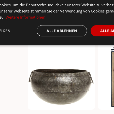
okies, um die Benutzerfreundlichkeit unserer Website zu verbes
unserer Webseite stimmen Sie der Verwendung von Cookies gem
 zu.
Weitere Informationen
EIGEN
ALLE ABLEHNEN
ALLE A
sst dazu ...