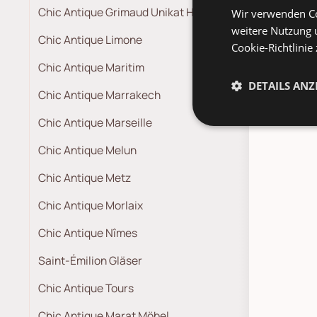
Chic Antique Grimaud Unikat Holz
Wir verwenden Co
weitere Nutzung 
Chic Antique Limone
Cookie-Richtlinie
Chic Antique Maritim
DETAILS ANZ
Chic Antique Marrakech
Pa
Chic Antique Marseille
Chic Antique Melun
Chic Antique Metz
Chic Antique Morlaix
Chic Antique Nîmes
Saint-Émilion Gläser
Chic Antique Tours
Chic Antique Marat Möbel