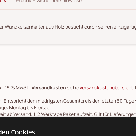
ils
Produkt-/Sicherheitshinweise
er Wandkerzenhalter aus Holz besticht durch seinen einzigarti
kl. 19 % MwSt.,
Versandkosten
siehe
Versandkostenübersicht
.
: Entspricht dem niedrigsten Gesamtpreis der letzten 30 Tage
ge: Montag bis Freitag
eit ab Versand: 1-2 Werktage Paketlaufzeit. Gilt für Lieferung
e geliefert, Sendungslaufzeit 4-6 Tage. Lieferzeiten für ande
rmins finden Sie in unserer
Versandkosten- und Lieferzeiten-Üb
en Cookies.
onsartikel: Speditionskosten: siehe
Versandkostenübersicht