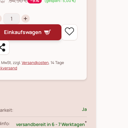
54,90 €
-9%
(gespart: 5,00 €)
her
:
Einkaufswagen
l. MwSt, zzgl.
Versandkosten
, 14 Tage
kversand
Ja
arkeit:
*
info:
versandbereit in 6 - 7 Werktagen