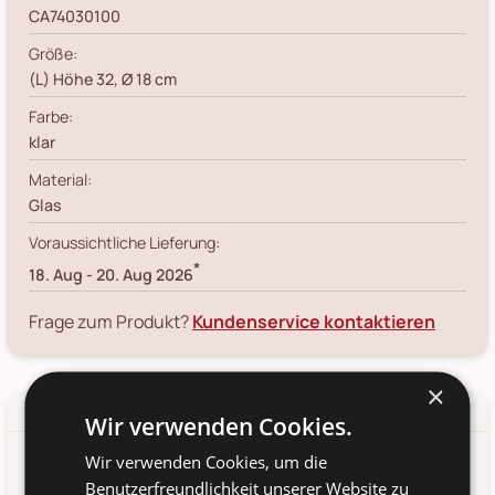
CA74030100
Größe:
(L) Höhe 32, Ø 18 cm
Farbe:
klar
Material:
Glas
Voraussichtliche Lieferung:
*
18. Aug
-
20. Aug 2026
Frage zum Produkt?
Kundenservice kontaktieren
×
Details
Produkt-/Sicherheitshinweise
Wir verwenden Cookies.
Wir verwenden Cookies, um die
Glas Flasche Vase mit Text von Chic Antique, Dänemark.
Benutzerfreundlichkeit unserer Website zu