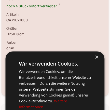
*
noch 4 Stück sofort verfügbar.
Artikelnr.:
CA39027000
Größe:
H25/D8 cm
Farbe:
grün
×
Material:
Kunststoff
Wir verwenden Cookies.
Voraussichtliche Lieferung:
Wir verwenden Cookies, um die
*
Benutzerfreundlichkeit unserer Website zu
12. Aug
-
14. Aug 2026
verbessern. Durch die weitere Nutzung
Frage zum Produkt?
Kundenservice kontaktieren
unserer Webseite stimmen Sie der
Verwendung von Cookies gemäß unserer
Cookie-Richtlinie zu.
Weitere
Informationen
Details
Produkt-/Sicherheitshinweise