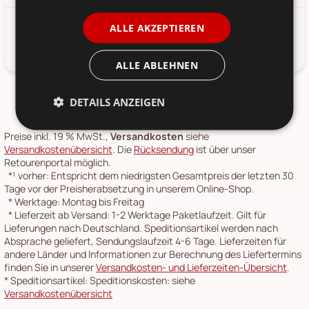
ALLE AKZEPTIEREN
Wunderschöne Fleur Artischocke von Chic Antique Denmark.
ALLE ABLEHNEN
DETAILS ANZEIGEN
Preise inkl. 19 % MwSt.,
Versandkosten
siehe
Versandkostenübersicht
. Die
Rücksendung
ist über unser
Retourenportal möglich.
*¹
vorher: Entspricht dem niedrigsten Gesamtpreis der letzten 30
Tage vor der Preisherabsetzung in unserem Online-Shop.
*
Werktage: Montag bis Freitag
*
Lieferzeit ab Versand: 1-2 Werktage Paketlaufzeit. Gilt für
Lieferungen nach Deutschland. Speditionsartikel werden nach
Absprache geliefert, Sendungslaufzeit 4-6 Tage. Lieferzeiten für
andere Länder und Informationen zur Berechnung des Liefertermins
finden Sie in unserer
Versandkosten- und Lieferzeiten-Übersicht
.
*
Speditionsartikel: Speditionskosten: siehe
Versandkostenübersicht