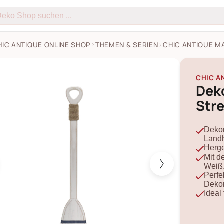
HIC ANTIQUE ONLINE SHOP
THEMEN & SERIEN
CHIC ANTIQUE M
tique Dekoration Ruder mit Streifen Bilder
CHIC A
Dek
Stre
Dekor
Landh
Herge
Mit d
Weiß
Perfe
Dekor
Ideal