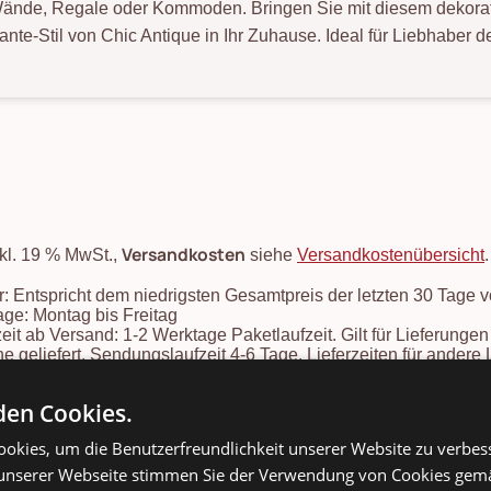
Wände, Regale oder Kommoden. Bringen Sie mit diesem dekorati
ante-Stil von Chic Antique in Ihr Zuhause. Ideal für Liebhaber
Versandkosten
nkl. 19 % MwSt.,
siehe
Versandkostenübersicht
: Entspricht dem niedrigsten Gesamtpreis der letzten 30 Tage 
ge: Montag bis Freitag
zeit ab Versand: 1-2 Werktage Paketlaufzeit. Gilt für Lieferung
e geliefert, Sendungslaufzeit 4-6 Tage. Lieferzeiten für ander
mins finden Sie in unserer
Versandkosten- und Lieferzeiten-Übe
onsartikel: Speditionskosten: siehe
Versandkostenübersicht
en Cookies.
okies, um die Benutzerfreundlichkeit unserer Website zu verbes
unserer Webseite stimmen Sie der Verwendung von Cookies gem