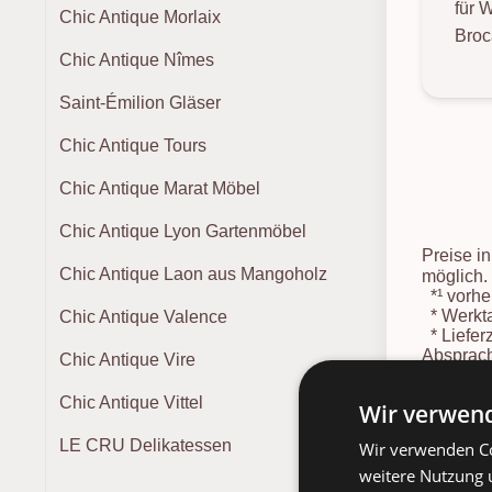
für 
Chic Antique Morlaix
Broc
Chic Antique Nîmes
Saint-Émilion Gläser
Chic Antique Tours
Chic Antique Marat Möbel
Chic Antique Lyon Gartenmöbel
Preise i
Chic Antique Laon aus Mangoholz
möglich.
*¹
vorher
*
Werkta
Chic Antique Valence
*
Liefer
Absprach
Chic Antique Vire
Lieferter
*
Spediti
Chic Antique Vittel
Wir verwend
LE CRU Delikatessen
Wir verwenden Co
weitere Nutzung 