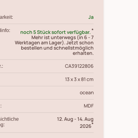
Ja
rkeit:
*
info:
noch 5 Stück sofort verfügbar.
Mehr ist unterwegs (in 6 - 7
Werktagen am Lager). Jetzt schon
bestellen und schnellstmöglich
erhalten.
CA39122806
.:
13 x 3 x 81 cm
ocean
MDF
:
12. Aug
-
14. Aug
ichtliche
*
ng:
2026