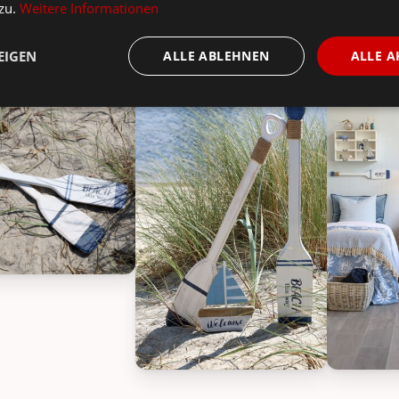
 zu.
Weitere Informationen
tionen zum IB Laursen Chic Antique Dekoration Rude
EIGEN
ALLE ABLEHNEN
ALLE A
ique Dekoration Ruder mit Streifen, Bild 1
Chic Antique Dekoration Ruder mit Str
Chic Antiq