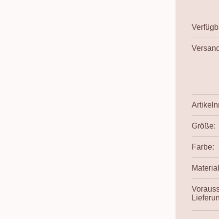
Verfügba
Versand
Artikelnr
Größe:
Farbe:
Material
Vorauss
Lieferu