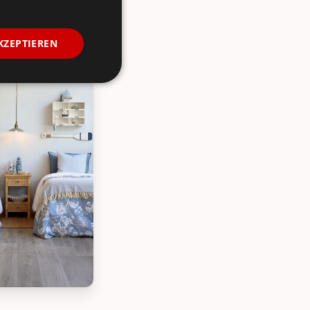
r mit Streifen
KZEPTIEREN
eifen, Bild 2
ue Dekoration Ruder mit Streifen, Bild 3