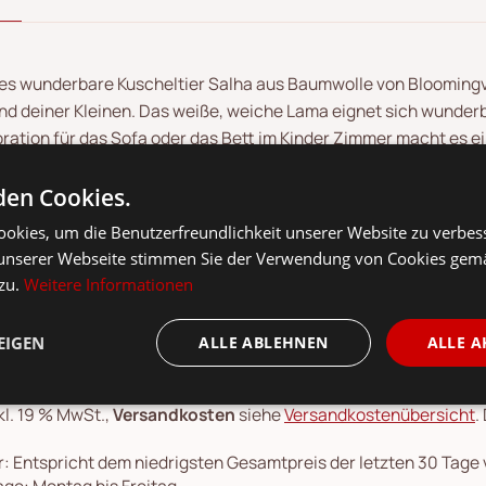
es wunderbare Kuscheltier Salha aus Baumwolle von Bloomingvil
nd deiner Kleinen. Das weiße, weiche Lama eignet sich wunder
ration für das Sofa oder das Bett im Kinder Zimmer macht es ei
Reinigung kannst du das Stofftier einfach bei bis zu 30° in di
en Cookies.
okies, um die Benutzerfreundlichkeit unserer Website zu verbes
unserer Webseite stimmen Sie der Verwendung von Cookies gem
 zu.
Weitere Informationen
EIGEN
ALLE ABLEHNEN
ALLE A
kl. 19 % MwSt.,
Versandkosten
siehe
Versandkostenübersicht
.
: Entspricht dem niedrigsten Gesamtpreis der letzten 30 Tage
ge: Montag bis Freitag