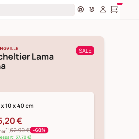
NGVILLE
SALE
cheltier Lama
ha
 x 10 x 40 cm
5,20 €
*¹
62,90 €
-60%
her
:
espart: 37,70 €)