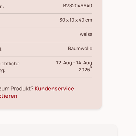
BV82046640
r.:
30 x 10 x 40 cm
weiss
Baumwolle
l:
12. Aug
-
14. Aug
ichtliche
*
2026
ng:
 zum Produkt?
Kundenservice
ktieren