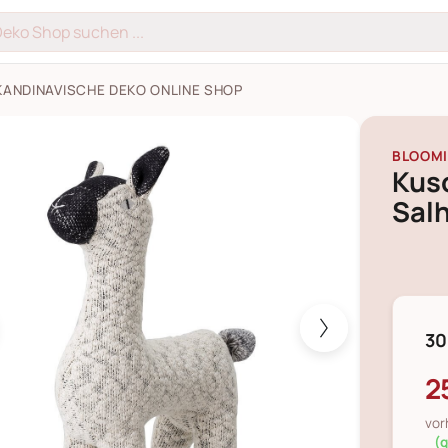
KANDINAVISCHE DEKO ONLINE SHOP
tier Lama Salha Bilder
BLOOMI
Kus
Sal
30
2
vor
(g