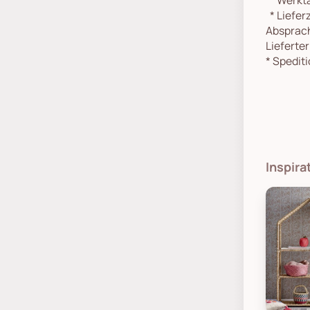
*
Lieferz
Absprach
Lieferte
*
Spediti
Inspira