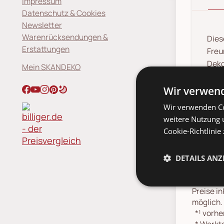
Impressum
Datenschutz & Cookies
Newsletter
Warenrücksendungen &
Dies
Erstattungen
Freu
Deko
Mein SKANDEKO
Zur 
Wir verwend
Wir verwenden Co
weitere Nutzung 
Cookie-Richtlinie
DETAILS ANZ
Preise in
möglich.
*¹
vorher
*
Werkta