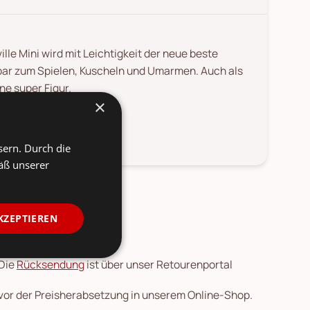
le Mini wird mit Leichtigkeit der neue beste
bar zum Spielen, Kuscheln und Umarmen. Auch als
ne super Figur.
×
e Waschmaschine geben.
sern. Durch die
äß unserer
KZEPTIEREN
 Die
Rücksendung
ist über unser Retourenportal
 vor der Preisherabsetzung in unserem Online-Shop.