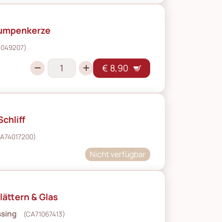
tumpenkerze
1049207)
€ 8,90
Schliff
A74017200)
Nicht verfügbar
lättern & Glas
ssing
(CA71067413)