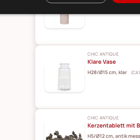
H25/D10 cm, rosa
(CA
CHIC ANTIQUE
Klare Vase
H28/Ø15 cm, klar
(CA7
CHIC ANTIQUE
Kerzentablett mit 
H5/Ø12 cm, antik mes