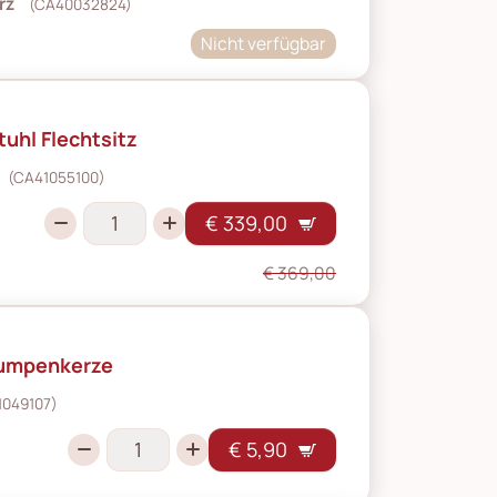
rz
(CA40032824)
Nicht verfügbar
tuhl Flechtsitz
(CA41055100)
€ 339,00
€ 369,00
tumpenkerze
1049107)
€ 5,90