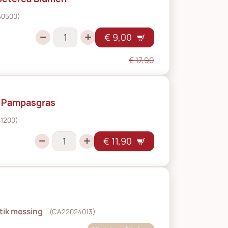
40500)
€ 9,00
€ 17,90
s Pampasgras
1200)
€ 11,90
ntik messing
(CA22024013)