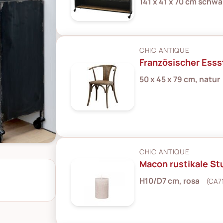
141 x 41 x 70 cm schwa
CHIC ANTIQUE
Französischer Esss
50 x 45 x 79 cm, natur
CHIC ANTIQUE
Macon rustikale S
H10/D7 cm, rosa
(CA7