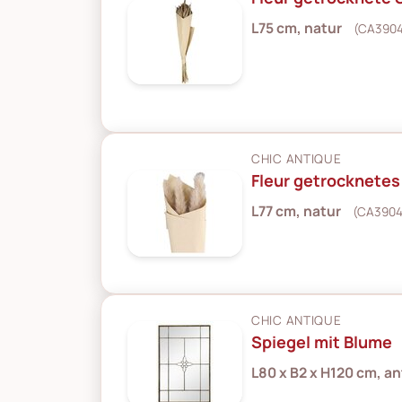
L75 cm, natur
(CA390
CHIC ANTIQUE
Fleur getrocknete
L77 cm, natur
(CA3904
CHIC ANTIQUE
Spiegel mit Blume
L80 x B2 x H120 cm, a