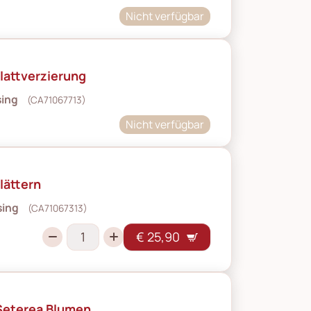
Nicht verfügbar
Blattverzierung
sing
(CA71067713)
Nicht verfügbar
lättern
sing
(CA71067313)
€ 25,90
 Seterea Blumen