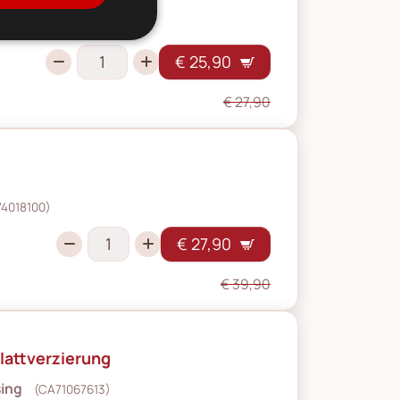
71049507)
€ 25,90
€ 27,90
4018100)
€ 27,90
€ 39,90
Blattverzierung
sing
(CA71067613)