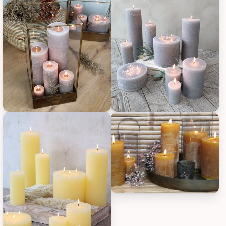
Chic Antique Macon rustikale Stumpenkerze, Bild 5
Chic Antique Macon rustikale S
Chic Antique Macon rustikale S