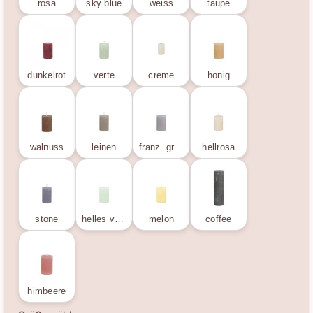
rosa
sky blue
weiss
taupe
dunkelrot
verte
creme
honig
walnuss
leinen
franz. grau
hellrosa
stone
helles verte
melon
coffee
himbeere