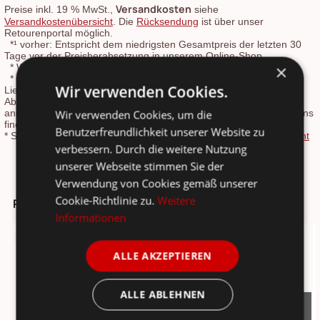
Versandkosten
Preise inkl. 19 % MwSt.,
siehe
Versandkostenübersicht
. Die
Rücksendung
ist über unser
Retourenportal möglich.
*¹
vorher: Entspricht dem niedrigsten Gesamtpreis der letzten 30
Tage vor der Preisherabsetzung in unserem Online-Shop.
×
*
Werktage: Montag bis Freitag
*
Lieferzeit ab Versand: 1-2 Werktage Paketlaufzeit. Gilt für
Wir verwenden Cookies.
Lieferungen nach Deutschland. Speditionsartikel werden nach
Absprache geliefert, Sendungslaufzeit 4-6 Tage. Lieferzeiten für
Wir verwenden Cookies, um die
andere Länder und Informationen zur Berechnung des Liefertermins
finden Sie in unserer
Versandkosten- und Lieferzeiten-Übersicht
.
Benutzerfreundlichkeit unserer Website zu
*
Speditionsartikel: Speditionskosten: siehe
Versandkostenübersicht
verbessern. Durch die weitere Nutzung
unserer Webseite stimmen Sie der
Verwendung von Cookies gemäß unserer
Cookie-Richtlinie zu.
Weitere
Passt dazu ...
Informationen
TOPSELLER
-14%
ALLE AKZEPTIEREN
ALLE ABLEHNEN