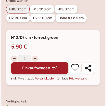
Größe wählen:
H10/D7 cm
H15/D10 cm
H15/D7 cm
H20/D7 cm
H25/D10 cm
Höhe 8 / Ø 5 cm
H10/D7 cm - forrest green
5,90 €
Einkaufswagen
inkl. MwSt, zzgl.
Versandkosten
, 14 Tage
Rückversand
Verfügbarkeit: