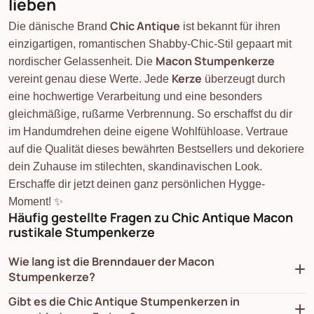
lieben
Chic Antique
Die dänische Brand
ist bekannt für ihren
einzigartigen, romantischen Shabby-Chic-Stil gepaart mit
Macon Stumpenkerze
nordischer Gelassenheit. Die
Kerze
vereint genau diese Werte. Jede
überzeugt durch
eine hochwertige Verarbeitung und eine besonders
gleichmäßige, rußarme Verbrennung. So erschaffst du dir
im Handumdrehen deine eigene Wohlfühloase. Vertraue
auf die Qualität dieses bewährten Bestsellers und dekoriere
dein Zuhause im stilechten, skandinavischen Look.
Erschaffe dir jetzt deinen ganz persönlichen Hygge-
Moment! ✨
Häufig gestellte Fragen zu Chic Antique Macon
rustikale Stumpenkerze
Wie lang ist die Brenndauer der Macon
Stumpenkerze?
Gibt es die Chic Antique Stumpenkerzen in
Macon rustikale Stumpenkerze taupe H25/D10 cm