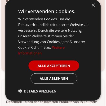
IL6209-74
×
Größe:
Wir verwenden Cookies.
240 x 240 cm
Wir verwenden Cookies, um die
Farbe:
Benutzerfreundlichkeit unserer Website zu
ash grey
verbessern. Durch die weitere Nutzung
Material:
unserer Webseite stimmen Sie der
100% Baumwolle
Verwendung von Cookies gemäß unserer
Cookie-Richtlinie zu.
Weitere
Voraussichtliche Lieferung:
*
Informationen
12. Aug
-
14. Aug 2026
Kundenservice kontaktieren
Frage zum Produkt?
ALLE AKZEPTIEREN
ALLE ABLEHNEN
Details
Produkt-/Sicherheitshinweise
DETAILS ANZEIGEN
Wunderbare Vintage Bettdecke doppelt von IB Laursen aus
Dänemark - eines der beliebtesten Produkte von IB Laursen!