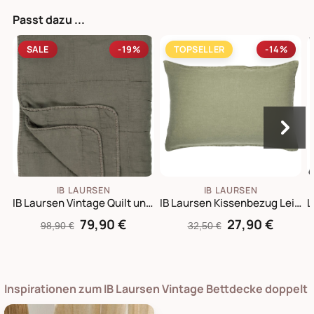
Passt dazu ...
SALE
-19%
TOPSELLER
-14%
IB LAURSEN
IB LAURSEN
IB Laursen Vintage Quilt unifarben
IB Laursen Kissenbezug Leinen 60x40 cm
79,90 €
27,90 €
98,90 €
32,50 €
Inspirationen zum IB Laursen Vintage Bettdecke doppelt