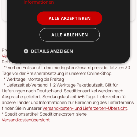
Informationen
Praktische Gemüsebürste aus Holz von Ib Laursen
ALLE AKZEPTIEREN
ALLE ABLEHNEN
Preise inkl. 19 % MwSt.,
Versandkosten
siehe
DETAILS ANZEIGEN
Versandkostenübersicht
. Die
Rücksendung
ist über unser
Retourenportal möglich.
*¹
vorher: Entspricht dem niedrigsten Gesamtpreis der letzten 30
Tage vor der Preisherabsetzung in unserem Online-Shop.
*
Werktage: Montag bis Freitag
*
Lieferzeit ab Versand: 1-2 Werktage Paketlaufzeit. Gilt für
Lieferungen nach Deutschland. Speditionsartikel werden nach
Absprache geliefert, Sendungslaufzeit 4-6 Tage. Lieferzeiten für
andere Länder und Informationen zur Berechnung des Liefertermins
finden Sie in unserer
Versandkosten- und Lieferzeiten-Übersicht
.
*
Speditionsartikel: Speditionskosten: siehe
Versandkostenübersicht