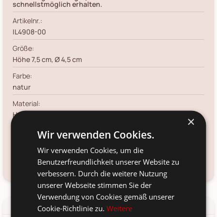
schnellstmöglich erhalten.
Artikelnr.:
IL4908-00
Größe:
Höhe 7,5 cm, Ø 4,5 cm
Farbe:
natur
Material:
Holz
×
Voraussichtliche Lieferung:
Wir verwenden Cookies.
*
11. Aug
-
13. Aug 2026
Wir verwenden Cookies, um die
Benutzerfreundlichkeit unserer Website zu
Frage zum Produkt?
Kundenservice kontaktieren
verbessern. Durch die weitere Nutzung
unserer Webseite stimmen Sie der
Verwendung von Cookies gemäß unserer
Details
Produkt-/Sicherheitshinweise
Cookie-Richtlinie zu.
Weitere