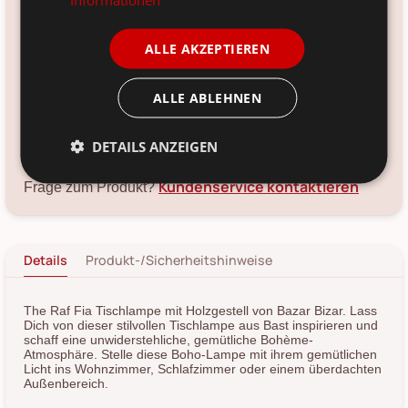
Farbe:
natur
ALLE AKZEPTIEREN
Material:
Holz, Bast
ALLE ABLEHNEN
Voraussichtliche Lieferung:
*
DETAILS ANZEIGEN
12. Aug
-
14. Aug 2026
Kundenservice kontaktieren
Frage zum Produkt?
Details
Produkt-/Sicherheitshinweise
The Raf Fia Tischlampe mit Holzgestell von Bazar Bizar. Lass
Dich von dieser stilvollen Tischlampe aus Bast inspirieren und
schaff eine unwiderstehliche, gemütliche Bohème-
Atmosphäre. Stelle diese Boho-Lampe mit ihrem gemütlichen
Licht ins Wohnzimmer, Schlafzimmer oder einem überdachten
Außenbereich.