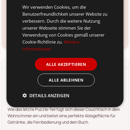
Material:
Wir verwenden Cookies, um die
Teakholz, Eisen
Benutzerfreundlichkeit unserer Website zu
Voraussichtliche Lieferung:
verbessern. Durch die weitere Nutzung
*
12. Aug
-
14. Aug 2026
unserer Webseite stimmen Sie der
Verwendung von Cookies gemäß unserer
Frage zum Produkt?
Kundenservice kontaktieren
Cookie-Richtlinie zu.
Weitere
Informationen
Details
Produkt-/Sicherheitshinweise
ALLE AKZEPTIEREN
Ein herrliches Möbelstück begegnet dir in Form dieses
ALLE ABLEHNEN
wunderbaren, quadratischen Couchtischs aus recyceltem
Teakholz. Das Gestell des Tisches besteht aus schwarzem
DETAILS ANZEIGEN
Eisen und rundet den rustikalen Look des Couchtisches ab.
Wie das letzte Puzzle-Teil fügt sich dieser Couchtisch in dein
Wohnzimmer ein und bietet eine perfekte Ablagefläche für
Getränke, die Fernbedienung und dein Buch.