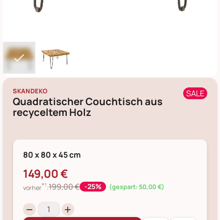
SKANDEKO
SALE
Quadratischer Couchtisch aus
recyceltem Holz
80 x 80 x 45 cm
149,00 €
*¹
199,00 €
-25%
(gespart: 50,00 €)
vorher
: