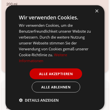
200 ml
×
Fassungsvermögen:
Wir verwenden Cookies.
200
ml
Wir verwenden Cookies, um die
Farbe:
Benutzerfreundlichkeit unserer Website zu
Material:
verbessern. Durch die weitere Nutzung
unserer Webseite stimmen Sie der
Voraussichtliche Lieferung:
Verwendung von Cookies gemäß unserer
*
11. Aug
-
13. Aug 2026
Cookie-Richtlinie zu.
Weitere
Informationen
Frage zum Produkt?
Kundenservice kontaktieren
ALLE AKZEPTIEREN
Details
Produkt-/Sicherheitshinweise
ALLE ABLEHNEN
Dieser köstliche Essig mit einem Hauch von Gurke eignet sich
DETAILS ANZEIGEN
perfekt zum Einlegen von Gemüse. Bereiten Sie eine
klassische Essigmarinade zu und erleben Sie, wie der