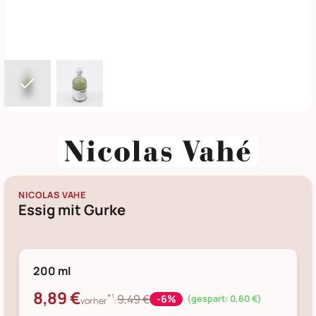
NICOLAS VAHE
Essig mit Gurke
200 ml
8,89 €
*¹
9,49 €
-6%
(gespart: 0,60 €)
vorher
: