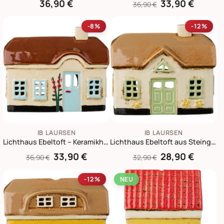
36,90 €
33,90 €
36,90 €
-8%
-12%
IB LAURSEN
IB LAURSEN
Lichthaus Ebeltoft – Keramikhaus mit hellblauer Tür und Stockrosen
Lichthaus Ebeltoft aus Steingut mit grünen Fenstern
33,90 €
28,90 €
36,90 €
32,90 €
-12%
NEU