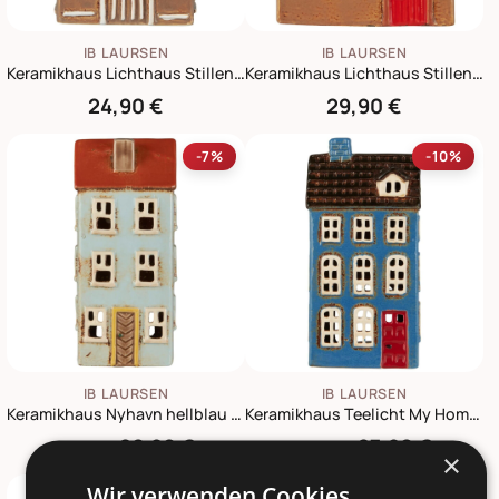
IB LAURSEN
IB LAURSEN
Keramikhaus Lichthaus Stillenat Lebkuchen Look
Keramikhaus Lichthaus Stillenat rotes Dach klein
24,90 €
29,90 €
-7%
-10%
IB LAURSEN
IB LAURSEN
Keramikhaus Nyhavn hellblau mit gelber Tür
Keramikhaus Teelicht My Home Town blau mit roter Tür
26,90 €
27,90 €
28,90 €
30,90 €
×
Wir verwenden Cookies.
-10%
NEU