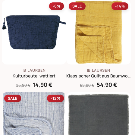
-6%
SALE
-14%
IB LAURSEN
IB LAURSEN
Kulturbeutel wattiert
Klassischer Quilt aus Baumwolle
14,90 €
54,90 €
15,90 €
63,90 €
SALE
-12%