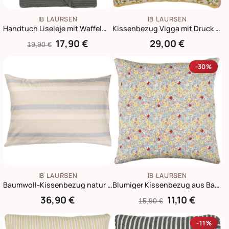
IB LAURSEN
IB LAURSEN
Handtuch Liseleje mit Waffelmuster
Kissenbezug Vigga mit Druck doppelt gewebt
17,90 €
29,00 €
19,90 €
-30%
IB LAURSEN
IB LAURSEN
Baumwoll-Kissenbezug natur mit weißen und hellblauen Streifen
Blumiger Kissenbezug aus Baumwolle quadratisch
36,90 €
11,10 €
15,90 €
-11%