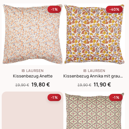
-1%
-40%
IB LAURSEN
IB LAURSEN
Kissenbezug Anette
Kissenbezug Annika mit grauen, gelben und orangen Weinreben
19,80 €
11,90 €
19,90 €
19,90 €
-1%
-1%