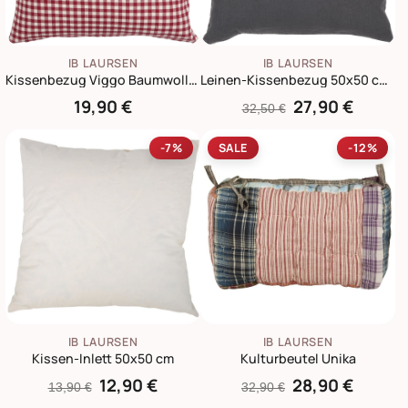
IB LAURSEN
IB LAURSEN
Kissenbezug Viggo Baumwolle kariert
Leinen-Kissenbezug 50x50 cm einfarbig
19,90 €
27,90 €
32,50 €
-7%
SALE
-12%
IB LAURSEN
IB LAURSEN
Kissen-Inlett 50x50 cm
Kulturbeutel Unika
12,90 €
28,90 €
13,90 €
32,90 €