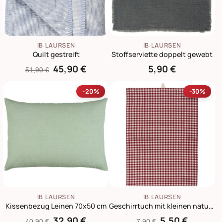
IB LAURSEN
IB LAURSEN
Quilt gestreift
Stoffserviette doppelt gewebt
45,90 €
5,90 €
51,90 €
-20%
-30%
IB LAURSEN
IB LAURSEN
Kissenbezug Leinen 70x50 cm
Geschirrtuch mit kleinen naturfarbigen Karos
32,90 €
5,50 €
40,90 €
7,90 €