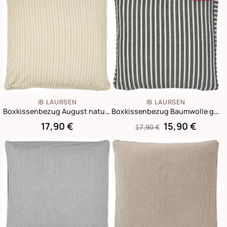
IB LAURSEN
IB LAURSEN
Boxkissenbezug August natur mit blauen und weissen Streifen
Boxkissenbezug Baumwolle gestreift
17,90 €
15,90 €
17,90 €