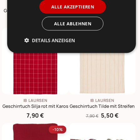
IB LAURSEN
IB LAURSEN
ALLE AKZEPTIEREN
Geschirrtuch mit Querstreifen
Geschirrtuch schmale und breite Streifen
6,90 €
7,90 €
7,90 €
ALLE ABLEHNEN
-30%
DETAILS ANZEIGEN
IB LAURSEN
IB LAURSEN
Geschirrtuch Silja rot mit Karos
Geschirrtuch Tilde mit Streifen
7,90 €
5,50 €
7,90 €
-10%