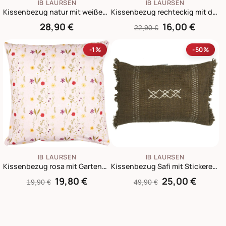
IB LAURSEN
IB LAURSEN
Kissenbezug natur mit weißen und hellblauen Streifen
Kissenbezug rechteckig mit dünnen beigen Streifen
28,90 €
16,00 €
22,90 €
-1%
-50%
IB LAURSEN
IB LAURSEN
Kissenbezug rosa mit Gartenblumen
Kissenbezug Safi mit Stickerei und Fransen
19,80 €
25,00 €
19,90 €
49,90 €