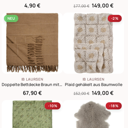
4,90 €
149,00 €
177,00 €
NEU
-2%
IB LAURSEN
IB LAURSEN
Doppelte Bettdecke Braun mit Streifen 240x240 cm
Plaid gehäkelt aus Baumwolle
67,90 €
149,00 €
152,00 €
-10%
-18%