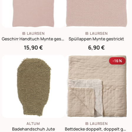
IB LAURSEN
IB LAURSEN
Geschirr Handtuch Mynte gestrickt
Spüllappen Mynte gestrickt
15,90 €
6,90 €
-16%
ALTUM
IB LAURSEN
Badehandschuh Jute
Bettdecke doppelt, doppelt gewebt Karo-Stickerei