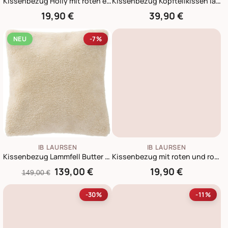
Kissenbezug Holly mit roten eingewebten Streifen
Kissenbezug Kopfteilkissen länglich, doppelt gewebt | 80x35 cm
19,90 €
39,90 €
NEU
-7%
IB LAURSEN
IB LAURSEN
Kissenbezug Lammfell Butter Cream 50x50 cm
Kissenbezug mit roten und rosa Blumen
139,00 €
19,90 €
149,00 €
-30%
-11%