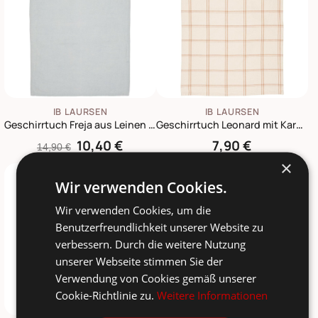
IB LAURSEN
IB LAURSEN
Geschirrtuch Freja aus Leinen und Baumwolle
Geschirrtuch Leonard mit Karomuster
10,40 €
7,90 €
14,90 €
×
-13%
Wir verwenden Cookies.
Wir verwenden Cookies, um die
Benutzerfreundlichkeit unserer Website zu
verbessern. Durch die weitere Nutzung
unserer Webseite stimmen Sie der
Verwendung von Cookies gemäß unserer
Cookie-Richtlinie zu.
Weitere Informationen