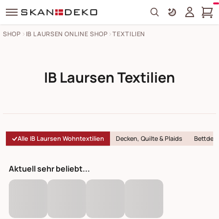
Search
SHOP
IB LAURSEN ONLINE SHOP
TEXTILIEN
IB Laursen Textilien
Alle IB Laursen Wohntextilien
Decken, Quilte & Plaids
Bettdec
Aktuell sehr beliebt...