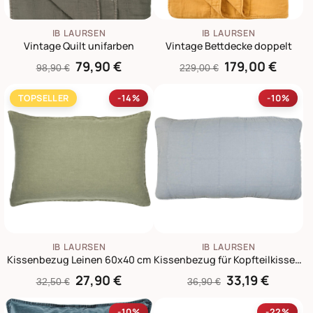
IB LAURSEN
IB LAURSEN
Vintage Quilt unifarben
Vintage Bettdecke doppelt
79,90 €
179,00 €
98,90 €
229,00 €
TOPSELLER
-14%
-10%
IB LAURSEN
IB LAURSEN
Kissenbezug Leinen 60x40 cm
Kissenbezug für Kopfteilkissen 90x50 cm
27,90 €
33,19 €
32,50 €
36,90 €
-10%
-22%