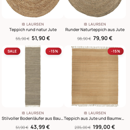
IB LAURSEN
IB LAURSEN
Teppich rund natur Jute
Runder Naturteppich aus Jute
51,90 €
79,90 €
55,90 €
98,90 €
SALE
-15%
-15%
IB LAURSEN
IB LAURSEN
Stilvoller Bodenläufer aus Baumwolle
Teppich aus Jute und Baumwolle
43,99 €
199,00 €
51,90 €
235,00 €