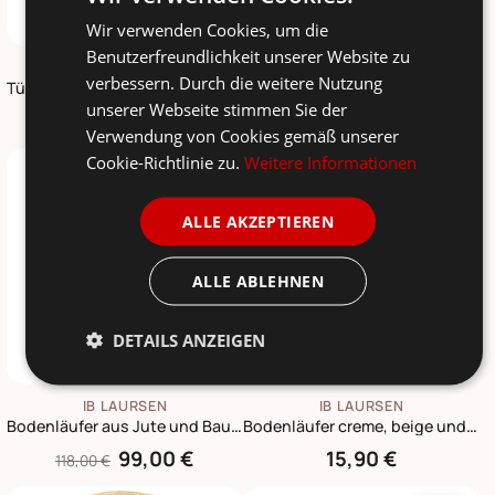
Wir verwenden Cookies, um die
Benutzerfreundlichkeit unserer Website zu
IB LAURSEN
IB LAURSEN
verbessern. Durch die weitere Nutzung
Türmatte Ozean aus Kokosfasern
Türmatte Ozean mit geflochten Kokosfasern
unserer Webseite stimmen Sie der
36,90 €
35,90 €
40,90 €
36,90 €
Verwendung von Cookies gemäß unserer
Cookie-Richtlinie zu.
Weitere Informationen
-16%
ALLE AKZEPTIEREN
ALLE ABLEHNEN
DETAILS ANZEIGEN
IB LAURSEN
IB LAURSEN
Bodenläufer aus Jute und Baumwolle
Bodenläufer creme, beige und olivengrüne Streifen
99,00 €
15,90 €
118,00 €