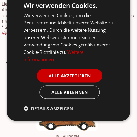
Wir verwenden Cookies.
Lieferungen nach Deutschland. Speditionsartikel werden nach
Absprache geliefert, Sendungslaufzeit 4-6 Tage. Lieferzeiten für
Wir verwenden Cookies, um die
andere Länder und Informationen zur Berechnung des Liefertermins
finden Sie in unserer
Versandkosten- und Lieferzeiten-Übersicht
.
Benutzerfreundlichkeit unserer Website zu
*
Speditionsartikel: Speditionskosten: siehe
verbessern. Durch die weitere Nutzung
Versandkostenübersicht
unserer Webseite stimmen Sie der
Verwendung von Cookies gemäß unserer
Cookie-Richtlinie zu.
Weitere
Informationen
Passt dazu ...
ALLE AKZEPTIEREN
ALLE ABLEHNEN
DETAILS ANZEIGEN
IB LAURSEN