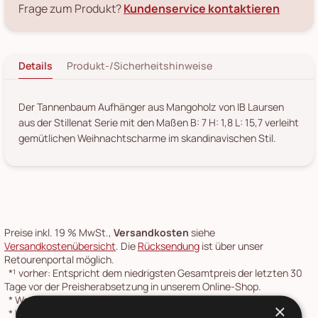
Frage zum Produkt?
Kundenservice kontaktieren
Details
Produkt-/Sicherheitshinweise
Der Tannenbaum Aufhänger aus Mangoholz von IB Laursen
aus der Stillenat Serie mit den Maßen B: 7 H: 1,8 L: 15,7 verleiht
gemütlichen Weihnachtscharme im skandinavischen Stil.
Preise inkl. 19 % MwSt.,
Versandkosten
siehe
Versandkostenübersicht
. Die
Rücksendung
ist über unser
Retourenportal möglich.
*¹
vorher: Entspricht dem niedrigsten Gesamtpreis der letzten 30
Tage vor der Preisherabsetzung in unserem Online-Shop.
*
Werktage: Montag bis Freitag
×
*
Lieferzeit ab Versand: 1-2 Werktage Paketlaufzeit. Gilt für