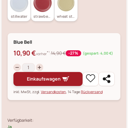
stillwater
strawberry
wheat straw
Blue Bell
10,90 €
*¹
14,90 €
-27%
(gespart: 4,00 €)
vorher
:
Einkaufswagen
inkl. MwSt, zzgl.
Versandkosten
, 14 Tage
Rückversand
Verfügbarkeit:
Ja