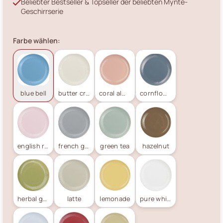
Beliebter Bestseller & Topseller der beliebten Mynte-
Geschirrserie
Farbe wählen:
blue bell
butter cream
coral almond
cornflower
english rose
french grey
green tea
hazelnut
herbal green
latte
lemonade
pure white