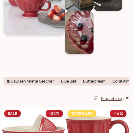
IB Laursen Mynte Geschirr
Blue Bell
Buttercream
Coral Almo
Empfehlung
SALE
-22%
TOPSELLER
-14%