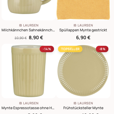
IB LAURSEN
IB LAURSEN
Milchkännchen Sahnekännchen Mynte
Spüllappen Mynte gestrickt
8,90 €
6,90 €
10,90 €
-14%
TOPSELLER
-8%
IB LAURSEN
IB LAURSEN
Mynte Espressotasse ohne Henkel
Frühstücksteller Mynte