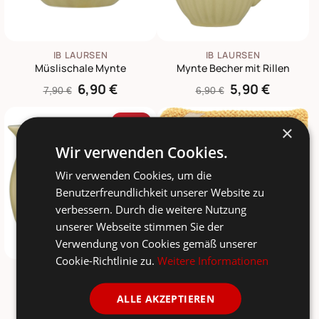
IB LAURSEN
IB LAURSEN
Müslischale Mynte
Mynte Becher mit Rillen
6,90 €
5,90 €
7,90 €
6,90 €
-15%
×
Wir verwenden Cookies.
Wir verwenden Cookies, um die
Benutzerfreundlichkeit unserer Website zu
verbessern. Durch die weitere Nutzung
unserer Webseite stimmen Sie der
Verwendung von Cookies gemäß unserer
Cookie-Richtlinie zu.
Weitere Informationen
IB LAURSEN
IB LAURSEN
Mynte Kanne 2,5L
Topflappen Mynte gestrickt
ALLE AKZEPTIEREN
33,90 €
6,90 €
39,90 €