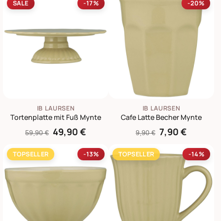
SALE
-17%
-20%
IB LAURSEN
IB LAURSEN
Tortenplatte mit Fuß Mynte
Cafe Latte Becher Mynte
49,90 €
7,90 €
59,90 €
9,90 €
TOPSELLER
-13%
TOPSELLER
-14%