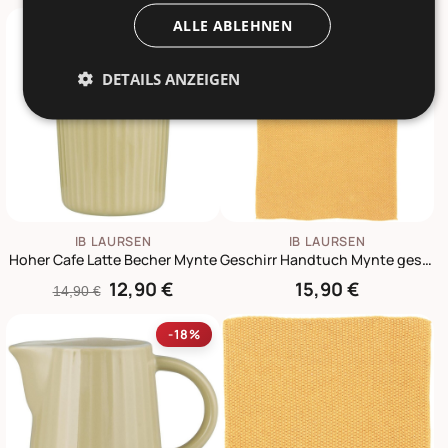
ALLE ABLEHNEN
-13%
DETAILS ANZEIGEN
IB LAURSEN
IB LAURSEN
Hoher Cafe Latte Becher Mynte
Geschirr Handtuch Mynte gestrickt
12,90 €
15,90 €
14,90 €
-18%