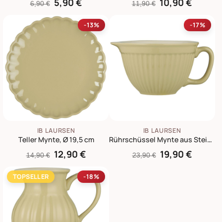
5,90 €
10,90 €
6,90 €
11,90 €
-13%
-17%
IB LAURSEN
IB LAURSEN
Teller Mynte, Ø 19,5 cm
Rührschüssel Mynte aus Steingut
12,90 €
19,90 €
14,90 €
23,90 €
TOPSELLER
-18%