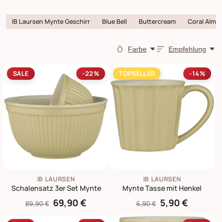
IB Laursen Mynte Geschirr
Blue Bell
Buttercream
Coral Almo
Farbe
Empfehlung
SALE
-22%
TOPSELLER
-14%
IB LAURSEN
IB LAURSEN
Schalensatz 3er Set Mynte
Mynte Tasse mit Henkel
69,90 €
5,90 €
89,90 €
6,90 €