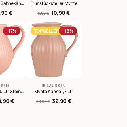
Milchkännchen Sahnekännchen Mynte
Frühstücksteller Mynte
,90 €
10,90 €
11,90 €
-17%
TOPSELLER
-18%
RSEN
IB LAURSEN
Mynte Kanne 2,0 Ltr Steingut Krug
Mynte Kanne 1,7 Ltr
9,90 €
32,90 €
39,90 €