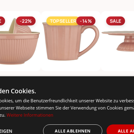
E
-22%
TOPSELLER
-14%
SALE
IB LAURSEN
IB LAURSEN
IB LAU
satz 3er Set Mynte
Mynte Tasse mit Henkel
Tortenplatte m
en Cookies.
69,90 €
5,90 €
4
90 €
6,90 €
59,90 €
okies, um die Benutzerfreundlichkeit unserer Website zu verbes
unserer Webseite stimmen Sie der Verwendung von Cookies gem
SELLER
-13%
TOPSELLER
-14%
 zu.
Weitere Informationen
EIGEN
ALLE ABLEHNEN
ALLE A