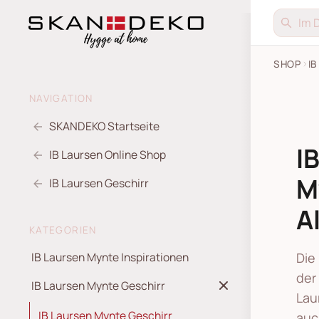
SHOP
I
NAVIGATION
SKANDEKO Startseite
I
IB Laursen Online Shop
M
IB Laursen Geschirr
A
KATEGORIEN
Die
IB Laursen Mynte Inspirationen
der
IB Laursen Mynte Geschirr
Lau
IB Laursen Mynte Geschirr
auc