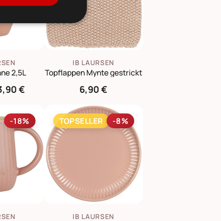
RSEN
IB LAURSEN
ne 2,5L
Topflappen Mynte gestrickt
3,90 €
6,90 €
-18%
TOPSELLER
-8%
RSEN
IB LAURSEN