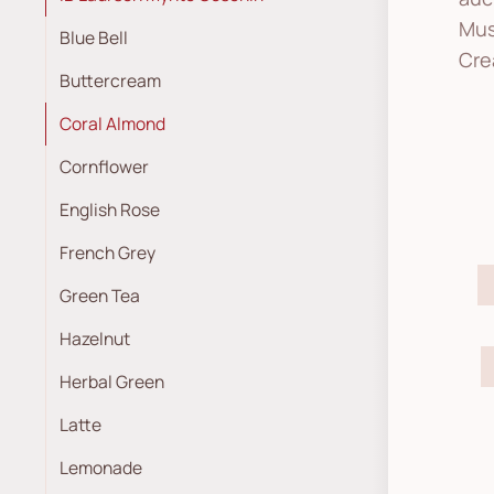
Mus
Blue Bell
Cre
Buttercream
Coral Almond
Cornflower
English Rose
French Grey
Green Tea
Hazelnut
Herbal Green
Latte
Lemonade