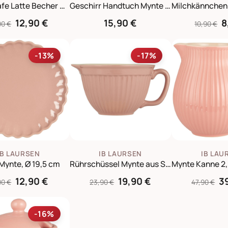
Hoher Cafe Latte Becher Mynte
Geschirr Handtuch Mynte gestrickt
12,90 €
15,90 €
8
90 €
10,90 €
-13%
-17%
IB LAURSEN
IB LAURSEN
IB LAU
 Mynte, Ø 19,5 cm
Rührschüssel Mynte aus Steingut
12,90 €
19,90 €
3
90 €
23,90 €
47,90 €
-16%