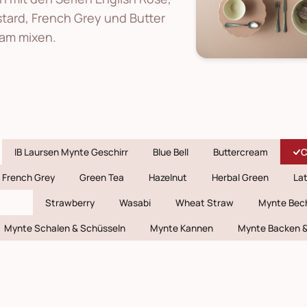
tard, French Grey und Butter
am mixen.
IB Laursen Mynte Geschirr
Blue Bell
Buttercream
C
French Grey
Green Tea
Hazelnut
Herbal Green
Lat
Strawberry
Wasabi
Wheat Straw
Mynte Bec
Mynte Schalen & Schüsseln
Mynte Kannen
Mynte Backen 