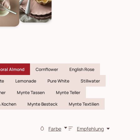
oral Almond
Cornflower
English Rose
te
Lemonade
Pure White
Stillwater
her
Mynte Tassen
Mynte Teller
& Kochen
Mynte Besteck
Mynte Textilien
Farbe
Empfehlung