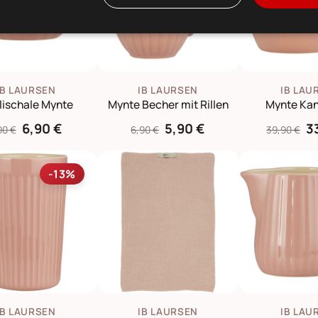
IB LAURSEN
IB LAURSEN
IB LAU
lischale Mynte
Mynte Becher mit Rillen
Mynte Kan
6,90 €
5,90 €
3
90 €
6,90 €
39,90 €
-13%
IB LAURSEN
IB LAURSEN
IB LAU