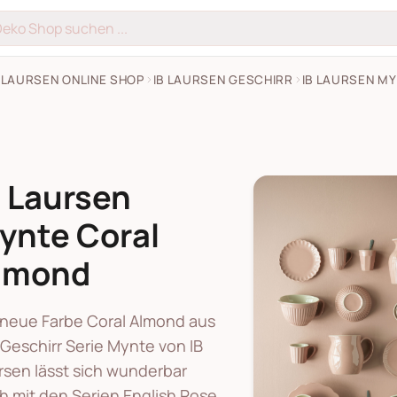
B LAURSEN ONLINE SHOP
IB LAURSEN GESCHIRR
IB LAURSEN M
B Laursen
ynte Coral
lmond
 neue Farbe Coral Almond aus
 Geschirr Serie Mynte von IB
rsen lässt sich wunderbar
h mit den Serien English Rose,