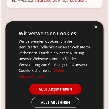
inkl. MwSt, zzgl.
Versandkosten
, 14 Tage
Rückversand
Verfügbarkeit:
×
Ja, noch 5 Stück verfügbar.
Wir verwenden Cookies.
Versandinfo:
Wir verwenden Cookies, um die
*
noch 5 Stück sofort verfügbar.
Benutzerfreundlichkeit unserer Website zu
verbessern. Durch die weitere Nutzung
Artikelnr.:
unserer Webseite stimmen Sie der
HSMAN-LE2570
Verwendung von Cookies gemäß unserer
Größe:
Cookie-Richtlinie zu.
Weitere
25x22x70 cm
Informationen
Farbe:
natur
ALLE AKZEPTIEREN
Material:
Akazienholz, Eisen
ALLE ABLEHNEN