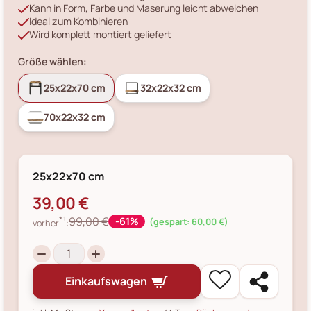
Kann in Form, Farbe und Maserung leicht abweichen
Ideal zum Kombinieren
Wird komplett montiert geliefert
Größe wählen:
25x22x70 cm
32x22x32 cm
70x22x32 cm
25x22x70 cm
39,00 €
*¹
99,00 €
-61%
(gespart: 60,00 €)
vorher
:
Einkaufswagen