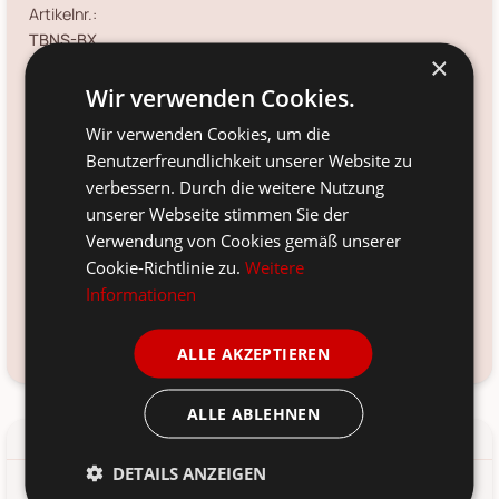
Artikelnr.:
TBNS-BX
×
Größe:
Wir verwenden Cookies.
Ø 30-35 cm
Wir verwenden Cookies, um die
Farbe:
Benutzerfreundlichkeit unserer Website zu
natur
verbessern. Durch die weitere Nutzung
Material:
unserer Webseite stimmen Sie der
Teaholz
Verwendung von Cookies gemäß unserer
Cookie-Richtlinie zu.
Weitere
Voraussichtliche Lieferung:
Informationen
*
12. Aug
-
14. Aug 2026
Frage zum Produkt?
Kundenservice kontaktieren
ALLE AKZEPTIEREN
ALLE ABLEHNEN
Details
Produkt-/Sicherheitshinweise
DETAILS ANZEIGEN