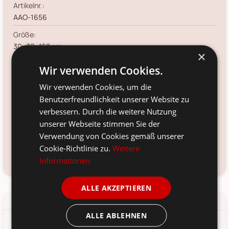
Artikelnr.:
AAO-1656
Größe:
30x30x158 cm
×
Farbe:
Wir verwenden Cookies.
schwarz
Wir verwenden Cookies, um die
Material:
Benutzerfreundlichkeit unserer Website zu
Eisen
verbessern. Durch die weitere Nutzung
Voraussichtliche Lieferung:
unserer Webseite stimmen Sie der
*
Verwendung von Cookies gemäß unserer
11. Aug
-
13. Aug 2026
Cookie-Richtlinie zu.
Weitere
Frage zum Produkt?
Kundenservice kontaktieren
Informationen
ALLE AKZEPTIEREN
Details
Produkt-/Sicherheitshinweise
ALLE ABLEHNEN