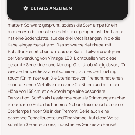
Stehlampe Fremont offener Rahmen mit Metallrahmen im
Industrial Style.
DETAILS ANZEIGEN
Was für eine coole Stehlampe! Der Metallrahmen ist schön in
mattem Schwarz gesprüht, sodass die Stehlampe für ein
modernes oder industrielles Interieur geeignet ist. Die Lampe
hat eine Bodenplatte, aus der drei Metallstangen, in die die
Kabel eingearbeitet sind. Das schwarze Netzkabel mit
Schalter kommt ebenfalls aus der Basis. Teilweise aufgrund
der Verwendung von Vintage-LED-Lichtquellen hat diese
gesamte Serie eine hohe Atmosphäre. Unabhängig davon, für
welche Lampe Sie sich entscheiden, ist dies der finishing
touch für Ihr Interieur. Die Stehlampe von Fremont hat einen
quadratischen Metallrahmen von 30 x 30 cm und mit einer
Höhe von 158 cm ist die Stehlampe eine besondere
Dekoration. Schön als Leselampe oder als Stimmungsmacher
in der kahlen Ecke des Raumes! Neben dieser quadratischen
Stehlampe finden Sie in der Fremont-Serie auch eine
passende Pendelleuchte und Tischlampe. Auf diese Weise
schaffen Sie ein schönes, industrielles Ganzes zu Hause!