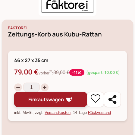
FAKTOREI
Zeitungs-Korb aus Kubu-Rattan
46 x 27 x 35 cm
79,00 €
-11%
*¹
89,00 €
(gespart: 10,00 €)
vorher
:
Einkaufswagen
inkl. MwSt, zzgl.
Versandkosten
, 14 Tage
Rückversand