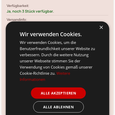
Verfügbarkeit:
Ja, noch 3 Stück verfügbar.
Versandinfo:
*
×
noch 3 Stück sofort verfügbar.
Wir verwenden Cookies.
Artikelnr.:
F96-187-31003
Wir verwenden Cookies, um die
Benutzerfreundlichkeit unserer Website zu
Größe:
46 x 27 x 35 cm
verbessern. Durch die weitere Nutzung
unserer Webseite stimmen Sie der
Farbe:
Verwendung von Cookies gemäß unserer
natur
Cookie-Richtlinie zu.
Weitere
Material:
Informationen
Rattan
Voraussichtliche Lieferung:
ALLE AKZEPTIEREN
*
12. Aug
-
14. Aug 2026
ALLE ABLEHNEN
Kundenservice kontaktieren
Frage zum Produkt?