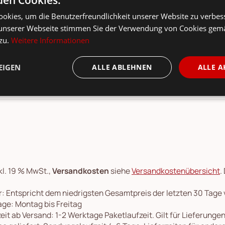
Couchtisch Rail von Faktorei besitzt eine wunderschöne Tischp
okies, um die Benutzerfreundlichkeit unserer Website zu verbes
sten Dekoartikel wie Pflanzen oder Vasen auf dem Tisch und run
unserer Webseite stimmen Sie der Verwendung von Cookies gem
n im Vintage-schwarz.
 zu.
Weitere Informationen
Couchtisch Rail bringt einen rustikalen Stil in dein heimische
EIGEN
ALLE ABLEHNEN
ALLE A
len Möbeln im rustikalen Stil kombiniert werden.
kl. 19 % MwSt.,
Versandkosten
siehe
Versandkostenübersicht
.
: Entspricht dem niedrigsten Gesamtpreis der letzten 30 Tage
ge: Montag bis Freitag
eit ab Versand: 1-2 Werktage Paketlaufzeit. Gilt für Lieferung