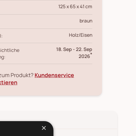
125 x 65 x 41 cm
braun
Holz/Eisen
l:
18. Sep
-
22. Sep
ichtliche
*
2026
ng:
 zum Produkt?
Kundenservice
ktieren
×