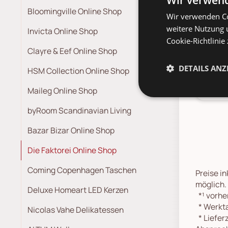
Bloomingville Online Shop
Der 
Wir verwenden Co
lieb
weitere Nutzung 
Invicta Online Shop
Eise
Cookie-Richtlinie
Clayre & Eef Online Shop
Der 
DETAILS ANZ
HSM Collection Online Shop
dunk
Maileg Online Shop
byRoom Scandinavian Living
Bazar Bizar Online Shop
Die Faktorei Online Shop
Coming Copenhagen Taschen
Preise in
möglich.
Deluxe Homeart LED Kerzen
*¹
vorher
*
Werkta
Nicolas Vahe Delikatessen
*
Lieferz