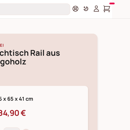
EI
htisch Rail aus
goholz
5 x 65 x 41 cm
84,90 €