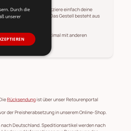
latte aus Mangoholz. Platziere einfach deine
sern. Durch die
de diesen so perfekt ab. Das Gestell besteht aus
äß unserer
s Wohnzimmer und kann optimal mit anderen
KZEPTIEREN
 Die
Rücksendung
ist über unser Retourenportal
 vor der Preisherabsetzung in unserem Online-Shop.
en nach Deutschland. Speditionsartikel werden nach