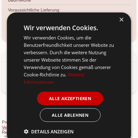
Voraussichtliche Lieferung:
*
×
12. Aug
-
14. Aug 2026
Wir verwenden Cookies.
Kundenservice kontaktieren
Frage zum Produkt?
Wir verwenden Cookies, um die
Benutzerfreundlichkeit unserer Website zu
verbessern. Durch die weitere Nutzung
Details
Produkt-/Sicherheitshinweise
unserer Webseite stimmen Sie der
Verwendung von Cookies gemäß unserer
Cookie-Richtlinie zu.
Weitere
Mütze für Wichtel, Ideal für die Wichteltür Umgebung. Von den
Gamle Apotek. Hier online bestellen.
Informationen
ALLE AKZEPTIEREN
ALLE ABLEHNEN
Versandkosten
Preise inkl. 19 % MwSt.,
siehe
Versandkostenübersicht
. Die
Rücksendung
ist über unser
DETAILS ANZEIGEN
Retourenportal möglich.
*¹
vorher: Entspricht dem niedrigsten Gesamtpreis der letzten 30