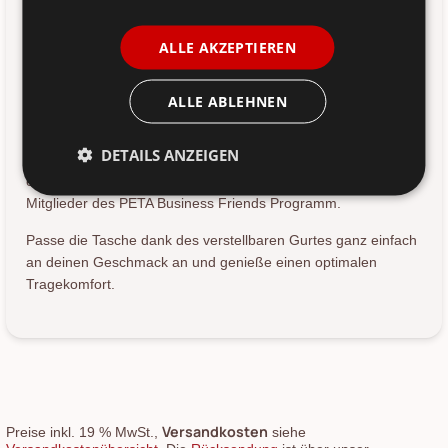
Ort.
ALLE AKZEPTIEREN
Die Tasche ist mit zwei separaten Fächern versehen, welche
du beide mit einem Reißverschluss auf- und zumachen
kannst. Geziert ist die schöne Tasche durch die
ALLE ABLEHNEN
Schlangenleder Optik, lass dich davon aber nicht aus der
Bahn bringen, denn die Tasche besteht aus veganen
DETAILS ANZEIGEN
Materialien. Bei Coming Copenhagen wird großer Wert auf
eine tierfreie Produktion gelegt, deshalb sind sie auch stolze
Mitglieder des PETA Business Friends Programm.
Passe die Tasche dank des verstellbaren Gurtes ganz einfach
an deinen Geschmack an und genieße einen optimalen
Tragekomfort.
Versandkosten
Preise inkl. 19 % MwSt.,
siehe