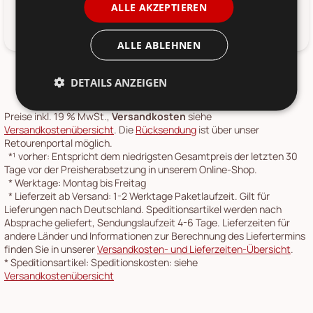
ALLE AKZEPTIEREN
Lasse Kerzen niemals unbeaufsichtigt abbrennen oder
verwende LED-Kerzen.
ALLE ABLEHNEN
DETAILS ANZEIGEN
Preise inkl. 19 % MwSt.,
Versandkosten
siehe
Versandkostenübersicht
. Die
Rücksendung
ist über unser
Retourenportal möglich.
*¹
vorher: Entspricht dem niedrigsten Gesamtpreis der letzten 30
Tage vor der Preisherabsetzung in unserem Online-Shop.
*
Werktage: Montag bis Freitag
*
Lieferzeit ab Versand: 1-2 Werktage Paketlaufzeit. Gilt für
Lieferungen nach Deutschland. Speditionsartikel werden nach
Absprache geliefert, Sendungslaufzeit 4-6 Tage. Lieferzeiten für
andere Länder und Informationen zur Berechnung des Liefertermins
finden Sie in unserer
Versandkosten- und Lieferzeiten-Übersicht
.
*
Speditionsartikel: Speditionskosten: siehe
Versandkostenübersicht