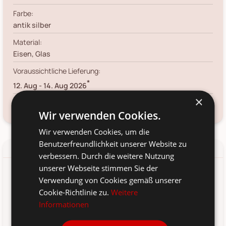
Farbe:
antik silber
Material:
Eisen, Glas
Voraussichtliche Lieferung:
*
12. Aug
-
14. Aug 2026
×
Frage zum Produkt?
Kundenservice kontaktieren
Wir verwenden Cookies.
Wir verwenden Cookies, um die
Benutzerfreundlichkeit unserer Website zu
Details
Produkt-/Sicherheitshinweise
verbessern. Durch die weitere Nutzung
unserer Webseite stimmen Sie der
Für royale Momente sorgt dieses Windlicht von Chic Antique.
Verwendung von Cookies gemäß unserer
Lass dich verzaubern von seinem royalen Muster und der
Cookie-Richtlinie zu.
Weitere
Möglichkeit, das Windlicht nicht nur auf dem Tisch
Informationen
abzustellen, sondern dank des Henkels auch Äste oder Haken
mit dem Windlicht zu bestücken.