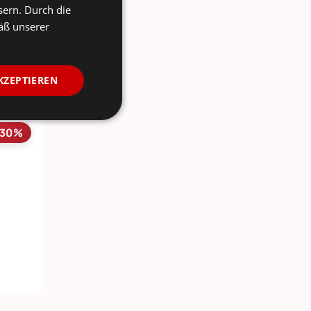
sern. Durch die
äß unserer
KZEPTIEREN
-30%