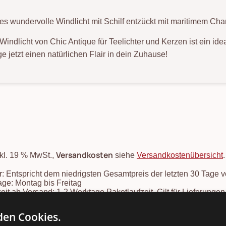
es wundervolle Windlicht mit Schilf entzückt mit maritimem Cha
Windlicht von Chic Antique für Teelichter und Kerzen ist ein id
ge jetzt einen natürlichen Flair in dein Zuhause!
Versandkosten
nkl. 19 % MwSt.,
siehe
Versandkostenübersicht
: Entspricht dem niedrigsten Gesamtpreis der letzten 30 Tage 
ge: Montag bis Freitag
zeit ab Versand: 1-2 Werktage Paketlaufzeit. Gilt für Lieferung
e geliefert, Sendungslaufzeit 4-6 Tage. Lieferzeiten für ander
mins finden Sie in unserer
Versandkosten- und Lieferzeiten-Übe
en Cookies.
onsartikel: Speditionskosten: siehe
Versandkostenübersicht