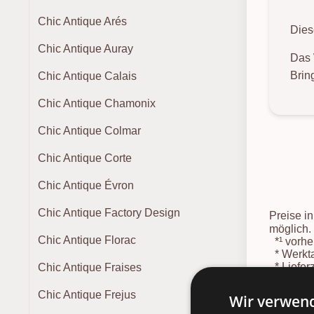
Chic Antique Arés
Dies
Chic Antique Auray
Das 
Brin
Chic Antique Calais
Chic Antique Chamonix
Chic Antique Colmar
Chic Antique Corte
Chic Antique Évron
Chic Antique Factory Design
Preise i
möglich.
Chic Antique Florac
*¹
vorher
*
Werkta
*
Liefer
Chic Antique Fraises
Absprach
Lieferter
Chic Antique Frejus
Wir verwend
*
Spediti