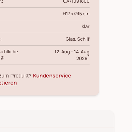
CA71091800
.:
H17 x Ø15 cm
klar
Glas, Schilf
:
12. Aug
-
14. Aug
ichtliche
*
ng:
2026
Kundenservice
zum Produkt?
ktieren