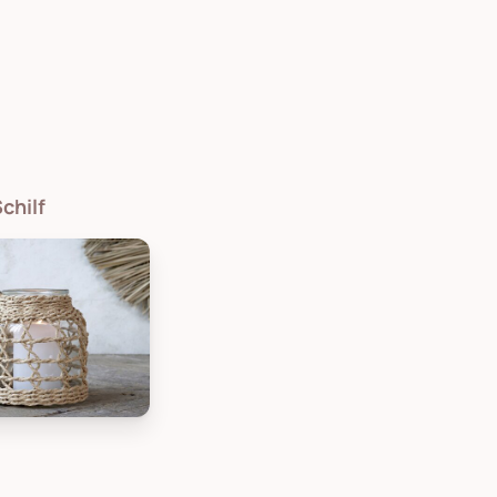
chilf
em Schilf, Bild 2
ue Windlicht mit geflochtenem Schilf, Bild 3