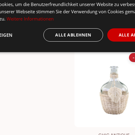
okies, um die Benutzerfreundlichkeit unserer Website zu verbes
unserer Webseite stimmen Sie der Verwendung von Cookies gem
 zu.
Weitere Informationen
EIGEN
ALLE ABLEHNEN
ALLE A
sst dazu ...
CHIC ANTIQUE