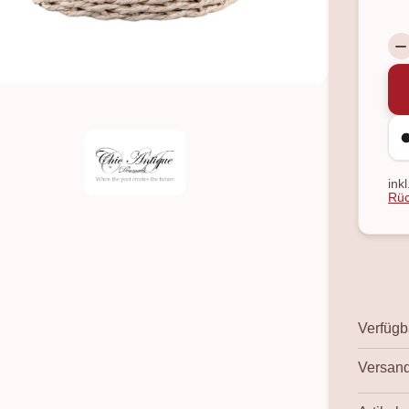
ink
Rüc
Verfügba
Versand