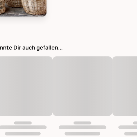
ique Windlicht mit geflochtenem Schilf, Bild 1
nnte Dir auch gefallen...