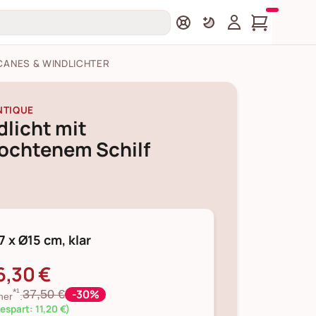
CANES & WINDLICHTER
NTIQUE
licht mit
lochtenem Schilf
7 x Ø15 cm, klar
6,30 €
-30%
37,50 €
*¹
her
:
espart: 11,20 €)