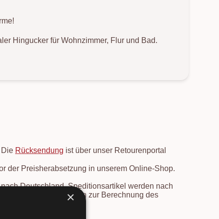
rme!
ealer Hingucker für Wohnzimmer, Flur und Bad.
. Die
Rücksendung
ist über unser Retourenportal
vor der Preisherabsetzung in unserem Online-Shop.
en nach Deutschland. Speditionsartikel werden nach
×
e Länder und Informationen zur Berechnung des
rsicht
.