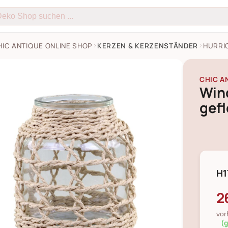
HIC ANTIQUE ONLINE SHOP
KERZEN & KERZENSTÄNDER
HURRI
CHIC A
Wind
gef
H1
2
vor
(g