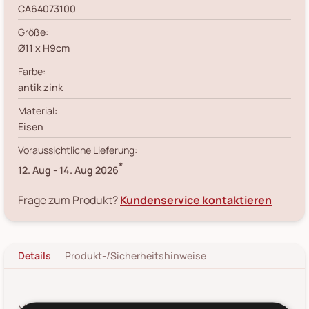
CA64073100
Größe:
Ø11 x H9cm
Farbe:
antik zink
Material:
Eisen
Voraussichtliche Lieferung:
*
12. Aug
-
14. Aug 2026
Frage zum Produkt?
Kundenservice kontaktieren
Details
Produkt-/Sicherheitshinweise
Mit dem Windlicht im Fil de Fer Stil von Chic Antique sorgst du