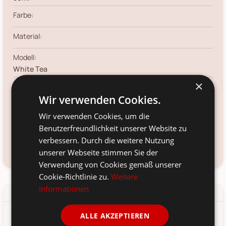
Farbe:
Material:
Modell:
White Tea
×
Menge:
Wir verwenden Cookies.
50.00
ml
Voraussichtliche Lieferung:
Wir verwenden Cookies, um die
*
Benutzerfreundlichkeit unserer Website zu
12. Aug
-
14. Aug 2026
verbessern. Durch die weitere Nutzung
Frage zum Produkt?
Kundenservice kontaktieren
unserer Webseite stimmen Sie der
Verwendung von Cookies gemäß unserer
Cookie-Richtlinie zu.
Weitere
Informationen
Details
Produkt-/Sicherheitshinweise
ALLE AKZEPTIEREN
Die Produkte von Éternel werden in Dänemark liebevoll