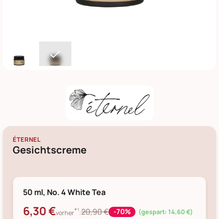
ÉTERNEL
Gesichtscreme
50 ml, No. 4 White Tea
6,30 €
*¹
20,90 €
-70%
(gespart: 14,60 €)
vorher
: