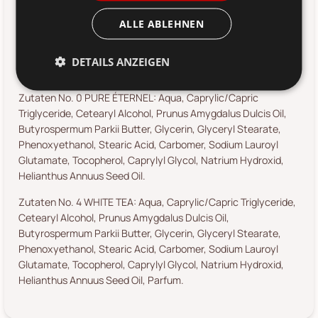
konzipiert und produziert sowie sorgfältig entwickelt.
ALLE ABLEHNEN
Überzeuge dich selbst von ihren positiven Eigenschaften und
nutze unter anderem diese wohltuende Gesichtscreme aus
der Serie Éternel von Chic Antique in zwei angenehmen
DETAILS ANZEIGEN
Düften.
Zutaten No. 0 PURE ÉTERNEL: Aqua, Caprylic/Capric
Triglyceride, Cetearyl Alcohol, Prunus Amygdalus Dulcis Oil,
Butyrospermum Parkii Butter, Glycerin, Glyceryl Stearate,
Phenoxyethanol, Stearic Acid, Carbomer, Sodium Lauroyl
Glutamate, Tocopherol, Caprylyl Glycol, Natrium Hydroxid,
Helianthus Annuus Seed Oil.
Zutaten No. 4 WHITE TEA: Aqua, Caprylic/Capric Triglyceride,
Cetearyl Alcohol, Prunus Amygdalus Dulcis Oil,
Butyrospermum Parkii Butter, Glycerin, Glyceryl Stearate,
Phenoxyethanol, Stearic Acid, Carbomer, Sodium Lauroyl
Glutamate, Tocopherol, Caprylyl Glycol, Natrium Hydroxid,
Helianthus Annuus Seed Oil, Parfum.