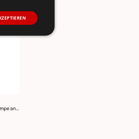
KZEPTIEREN
-10%
Chic Antique Factory Stehlampe antique schwarz
€