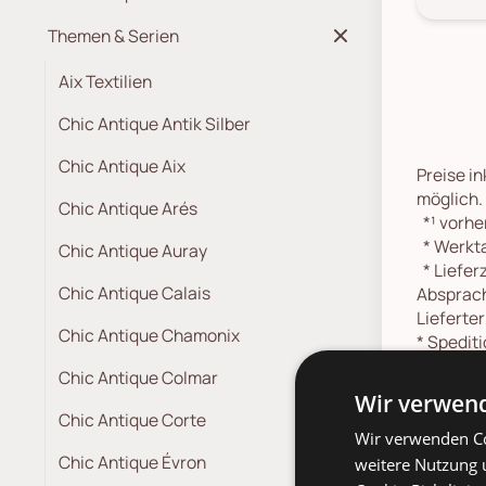
Themen & Serien
Aix Textilien
Chic Antique Antik Silber
Chic Antique Aix
Preise in
möglich.
Chic Antique Arés
*¹
vorher
*
Werkta
Chic Antique Auray
*
Lieferz
Chic Antique Calais
Absprach
Lieferte
Chic Antique Chamonix
*
Spediti
Chic Antique Colmar
Wir verwend
Chic Antique Corte
Wir verwenden Co
Chic Antique Évron
weitere Nutzung 