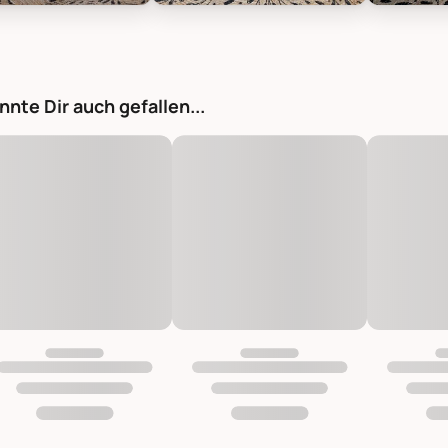
tique Runder Teppich aus Jute mit Muster, Bild 1
Chic Antique Runder Teppich aus Jute
Chic Anti
nnte Dir auch gefallen...