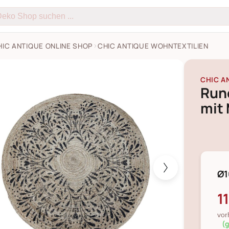
HIC ANTIQUE ONLINE SHOP
CHIC ANTIQUE WOHNTEXTILIEN
Teppich aus Jute mit Muster Bilder
CHIC A
Run
mit
Ø1
1
vor
(g