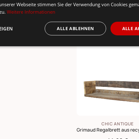
unserer Webseite stimmen Sie der Verwendung von Cookies gem
 zu.
Weitere Informationen
sst dazu ...
EIGEN
ALLE ABLEHNEN
ALLE A
CHIC ANTIQUE