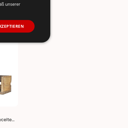
äß unserer
KZEPTIEREN
Grimaud Regalbrett aus recyceltem Holz