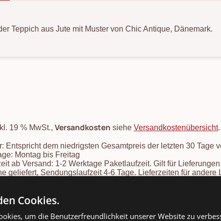
er Teppich aus Jute mit Muster von Chic Antique, Dänemark.
Versandkosten
nkl. 19 % MwSt.,
siehe
Versandkostenübersicht
: Entspricht dem niedrigsten Gesamtpreis der letzten 30 Tage 
ge: Montag bis Freitag
zeit ab Versand: 1-2 Werktage Paketlaufzeit. Gilt für Lieferung
e geliefert, Sendungslaufzeit 4-6 Tage. Lieferzeiten für ander
mins finden Sie in unserer
Versandkosten- und Lieferzeiten-Übe
onsartikel: Speditionskosten: siehe
Versandkostenübersicht
en Cookies.
okies, um die Benutzerfreundlichkeit unserer Website zu verbes