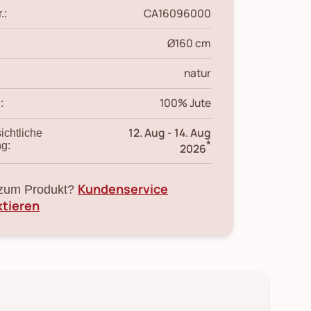
CA16096000
.:
Ø160 cm
natur
100% Jute
:
12. Aug
-
14. Aug
ichtliche
*
ng:
2026
Kundenservice
zum Produkt?
ktieren