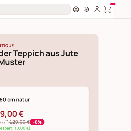
NTIQUE
der Teppich aus Jute
 Muster
60 cm natur
19,00 €
-8%
129,00 €
*¹
her
:
espart: 10,00 €)