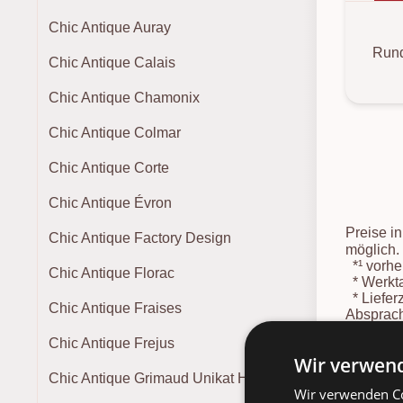
Chic Antique Auray
Rund
Chic Antique Calais
Chic Antique Chamonix
Chic Antique Colmar
Chic Antique Corte
Chic Antique Évron
Preise i
Chic Antique Factory Design
möglich.
*¹
vorher
Chic Antique Florac
*
Werkta
*
Liefer
Chic Antique Fraises
Absprach
Lieferter
Chic Antique Frejus
*
Spediti
Wir verwend
Chic Antique Grimaud Unikat Holz
Wir verwenden Co