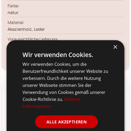
Farbe:
natur
Material:
Akazienholz, Leder
Voraussichtliche Lieferung:
×
*
13. Aug
-
15. Aug 2026
Wir verwenden Cookies.
Frage zum Produkt?
Kundenservice kontaktieren
Wir verwenden Cookies, um die
Benutzerfreundlichkeit unserer Website zu
verbessern. Durch die weitere Nutzung
Details
Produkt-/Sicherheitshinweise
unserer Webseite stimmen Sie der
Verwendung von Cookies gemäß unserer
Cookie-Richtlinie zu.
Weitere
Dieses rechteckige Laon Tapasbrett aus Akazienholz von Chic
Informationen
Antique fördert die Lust zum Schnibbeln und Zerkleinern und
darf in keiner Küche fehlen. Auch zum Servieren von Tapas
oder anderen kleinen Köstlichkeiten ist das Brett von Chic
ALLE AKZEPTIEREN
Antique wie gemacht und versprüht eine Wärme und
Vollkommenheit.